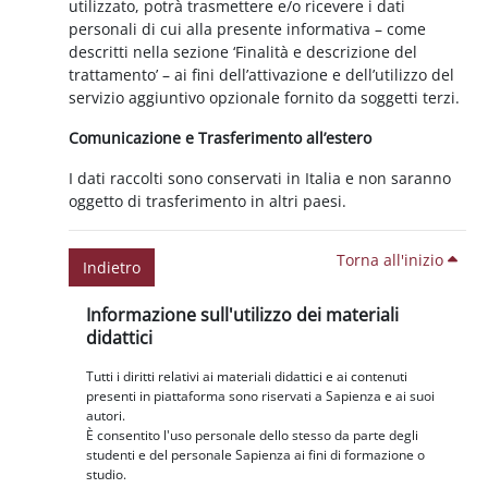
utilizzato, potrà trasmettere e/o ricevere i dati
personali di cui alla presente informativa – come
descritti nella sezione ‘Finalità e descrizione del
trattamento’ – ai fini dell’attivazione e dell’utilizzo del
servizio aggiuntivo opzionale fornito da soggetti terzi.
Comunicazione e Trasferimento all’estero
I dati raccolti sono conservati in Italia e non saranno
oggetto di trasferimento in altri paesi.
Torna all'inizio
Indietro
Blocchi
Salta Informazione sull'utilizzo dei materiali didattici
Informazione sull'utilizzo dei materiali
didattici
Tutti i diritti relativi ai materiali didattici e ai contenuti
presenti in piattaforma sono riservati a Sapienza e ai suoi
autori.
È consentito l'uso personale dello stesso da parte degli
studenti e del personale Sapienza ai fini di formazione o
studio.