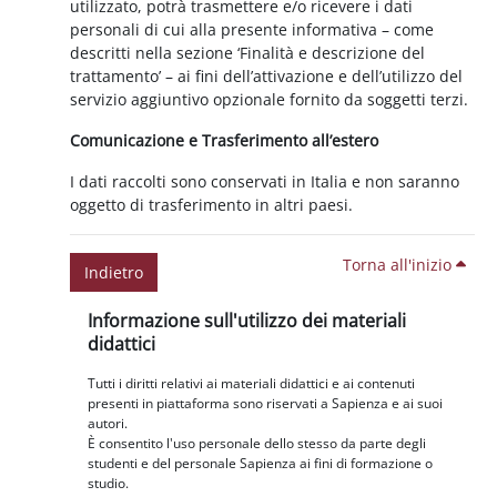
utilizzato, potrà trasmettere e/o ricevere i dati
personali di cui alla presente informativa – come
descritti nella sezione ‘Finalità e descrizione del
trattamento’ – ai fini dell’attivazione e dell’utilizzo del
servizio aggiuntivo opzionale fornito da soggetti terzi.
Comunicazione e Trasferimento all’estero
I dati raccolti sono conservati in Italia e non saranno
oggetto di trasferimento in altri paesi.
Torna all'inizio
Indietro
Blocchi
Salta Informazione sull'utilizzo dei materiali didattici
Informazione sull'utilizzo dei materiali
didattici
Tutti i diritti relativi ai materiali didattici e ai contenuti
presenti in piattaforma sono riservati a Sapienza e ai suoi
autori.
È consentito l'uso personale dello stesso da parte degli
studenti e del personale Sapienza ai fini di formazione o
studio.