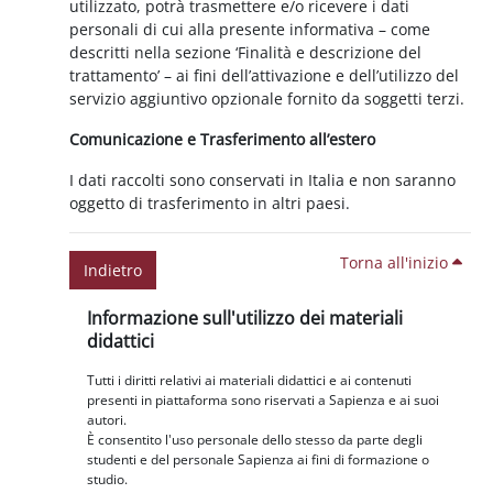
utilizzato, potrà trasmettere e/o ricevere i dati
personali di cui alla presente informativa – come
descritti nella sezione ‘Finalità e descrizione del
trattamento’ – ai fini dell’attivazione e dell’utilizzo del
servizio aggiuntivo opzionale fornito da soggetti terzi.
Comunicazione e Trasferimento all’estero
I dati raccolti sono conservati in Italia e non saranno
oggetto di trasferimento in altri paesi.
Torna all'inizio
Indietro
Blocchi
Salta Informazione sull'utilizzo dei materiali didattici
Informazione sull'utilizzo dei materiali
didattici
Tutti i diritti relativi ai materiali didattici e ai contenuti
presenti in piattaforma sono riservati a Sapienza e ai suoi
autori.
È consentito l'uso personale dello stesso da parte degli
studenti e del personale Sapienza ai fini di formazione o
studio.