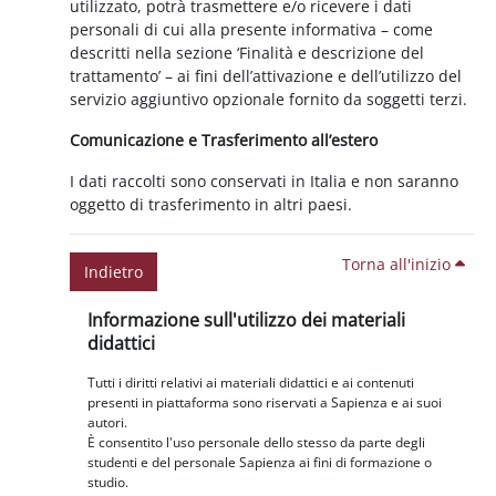
utilizzato, potrà trasmettere e/o ricevere i dati
personali di cui alla presente informativa – come
descritti nella sezione ‘Finalità e descrizione del
trattamento’ – ai fini dell’attivazione e dell’utilizzo del
servizio aggiuntivo opzionale fornito da soggetti terzi.
Comunicazione e Trasferimento all’estero
I dati raccolti sono conservati in Italia e non saranno
oggetto di trasferimento in altri paesi.
Torna all'inizio
Indietro
Blocchi
Salta Informazione sull'utilizzo dei materiali didattici
Informazione sull'utilizzo dei materiali
didattici
Tutti i diritti relativi ai materiali didattici e ai contenuti
presenti in piattaforma sono riservati a Sapienza e ai suoi
autori.
È consentito l'uso personale dello stesso da parte degli
studenti e del personale Sapienza ai fini di formazione o
studio.