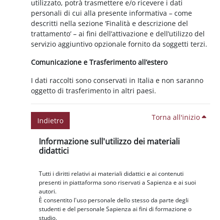
utilizzato, potrà trasmettere e/o ricevere i dati
personali di cui alla presente informativa – come
descritti nella sezione ‘Finalità e descrizione del
trattamento’ – ai fini dell’attivazione e dell’utilizzo del
servizio aggiuntivo opzionale fornito da soggetti terzi.
Comunicazione e Trasferimento all’estero
I dati raccolti sono conservati in Italia e non saranno
oggetto di trasferimento in altri paesi.
Torna all'inizio
Indietro
Blocchi
Salta Informazione sull'utilizzo dei materiali didattici
Informazione sull'utilizzo dei materiali
didattici
Tutti i diritti relativi ai materiali didattici e ai contenuti
presenti in piattaforma sono riservati a Sapienza e ai suoi
autori.
È consentito l'uso personale dello stesso da parte degli
studenti e del personale Sapienza ai fini di formazione o
studio.