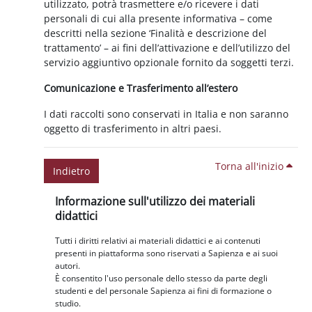
utilizzato, potrà trasmettere e/o ricevere i dati
personali di cui alla presente informativa – come
descritti nella sezione ‘Finalità e descrizione del
trattamento’ – ai fini dell’attivazione e dell’utilizzo del
servizio aggiuntivo opzionale fornito da soggetti terzi.
Comunicazione e Trasferimento all’estero
I dati raccolti sono conservati in Italia e non saranno
oggetto di trasferimento in altri paesi.
Torna all'inizio
Indietro
Blocchi
Salta Informazione sull'utilizzo dei materiali didattici
Informazione sull'utilizzo dei materiali
didattici
Tutti i diritti relativi ai materiali didattici e ai contenuti
presenti in piattaforma sono riservati a Sapienza e ai suoi
autori.
È consentito l'uso personale dello stesso da parte degli
studenti e del personale Sapienza ai fini di formazione o
studio.