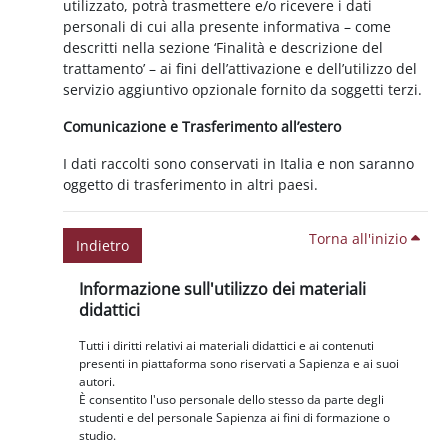
utilizzato, potrà trasmettere e/o ricevere i dati
personali di cui alla presente informativa – come
descritti nella sezione ‘Finalità e descrizione del
trattamento’ – ai fini dell’attivazione e dell’utilizzo del
servizio aggiuntivo opzionale fornito da soggetti terzi.
Comunicazione e Trasferimento all’estero
I dati raccolti sono conservati in Italia e non saranno
oggetto di trasferimento in altri paesi.
Torna all'inizio
Indietro
Blocchi
Salta Informazione sull'utilizzo dei materiali didattici
Informazione sull'utilizzo dei materiali
didattici
Tutti i diritti relativi ai materiali didattici e ai contenuti
presenti in piattaforma sono riservati a Sapienza e ai suoi
autori.
È consentito l'uso personale dello stesso da parte degli
studenti e del personale Sapienza ai fini di formazione o
studio.