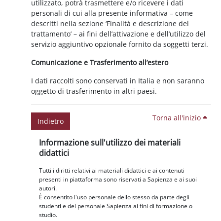
utilizzato, potrà trasmettere e/o ricevere i dati
personali di cui alla presente informativa – come
descritti nella sezione ‘Finalità e descrizione del
trattamento’ – ai fini dell’attivazione e dell’utilizzo del
servizio aggiuntivo opzionale fornito da soggetti terzi.
Comunicazione e Trasferimento all’estero
I dati raccolti sono conservati in Italia e non saranno
oggetto di trasferimento in altri paesi.
Torna all'inizio
Indietro
Blocchi
Salta Informazione sull'utilizzo dei materiali didattici
Informazione sull'utilizzo dei materiali
didattici
Tutti i diritti relativi ai materiali didattici e ai contenuti
presenti in piattaforma sono riservati a Sapienza e ai suoi
autori.
È consentito l'uso personale dello stesso da parte degli
studenti e del personale Sapienza ai fini di formazione o
studio.