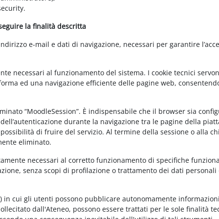
ecurity.
guire la finalità descritta
irizzo e-mail e dati di navigazione, necessari per garantire l’acce
ente necessari al funzionamento del sistema. I cookie tecnici servo
ttaforma ed una navigazione efficiente delle pagine web, consentend
nominato “MoodleSession”. È indispensabile che il browser sia confi
à dell’autenticazione durante la navigazione tra le pagine della piat
ossibilità di fruire del servizio. Al termine della sessione o alla c
mente eliminato.
ettamente necessari al corretto funzionamento di specifiche funziona
azione, senza scopi di profilazione o trattamento dei dati personali 
t) in cui gli utenti possono pubblicare autonomamente informazioni
sollecitato dall'Ateneo, possono essere trattati per le sole finalità t