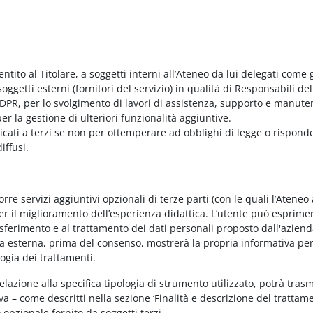
entito al Titolare, a soggetti interni all’Ateneo da lui delegati come g
ggetti esterni (fornitori del servizio) in qualità di Responsabili del
PR, per lo svolgimento di lavori di assistenza, supporto e manute
r la gestione di ulteriori funzionalità aggiuntive.
nicati a terzi se non per ottemperare ad obblighi di legge o rispond
iffusi.
e servizi aggiuntivi opzionali di terze parti (con le quali l’Ateneo
per il miglioramento dell’esperienza didattica. L’utente può esprimer
rasferimento e al trattamento dei dati personali proposto dall'azien
nda esterna, prima del consenso, mostrerà la propria informativa per
logia dei trattamenti.
elazione alla specifica tipologia di strumento utilizzato, potrà tras
va – come descritti nella sezione ‘Finalità e descrizione del trattame
vo opzionale fornito da soggetti terzi.