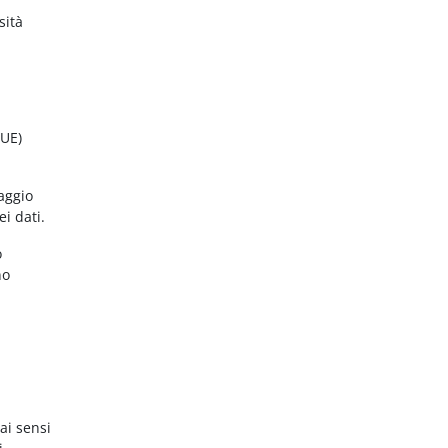
sità
(UE)
aggio
ei dati.
o
no
ai sensi