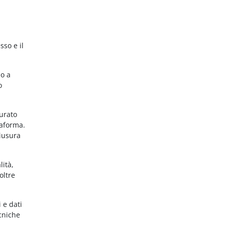
sso e il
no a
o
gurato
taforma.
hiusura
lità,
oltre
 e dati
ecniche