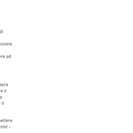
li
nzione
ere ad
 avrà
e il
da
 il
mettere
nto’ –