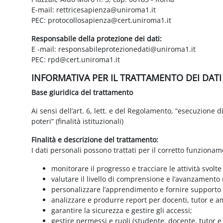
E-mail: rettricesapienza@uniroma1.it
PEC: protocollosapienza@cert.uniroma1.it
Responsabile della protezione dei dati:
E -mail: responsabileprotezionedati@uniroma1.it
PEC: rpd@cert.uniroma1.it
INFORMATIVA PER IL TRATTAMENTO DEI DAT
Base giuridica del trattamento
Ai sensi dell’art. 6, lett. e del Regolamento, “esecuzione 
poteri” (finalità istituzionali)
Finalità e descrizione del trattamento:
I dati personali possono trattati per il corretto funzionam
monitorare il progresso e tracciare le attività svolte
valutare il livello di comprensione e l’avanzamento 
personalizzare l’apprendimento e fornire supporto a
analizzare e produrre report per docenti, tutor e a
garantire la sicurezza e gestire gli accessi;
gestire permessi e ruoli (studente, docente, tutor 