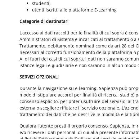
studenti;
utenti iscritti alle piattaforme E-Learning
Categorie di destinatari
L’accesso ai dati raccolti per le finalità di cui sopra è cons
Amministratori di Sistema e incaricati al trattamento o a so
Trattamento, debitamente nominati come da art.28 del GD
necessari al corretto funzionamento della piattaforma o pe
Al di fuori dei casi di cui sopra, i dati non saranno comu
istanze legali e giudiziarie e non saranno in alcun modo d
SERVIZI OPZIONALI
Durante la navigazione su e-learning, Sapienza può proporr
modo di stipulare accordi per finalità di ricerca, studio) 
consenso esplicito, per poter usufruire del servizio, al t
esterna o scegliere rifiutare il servizio opzionale. L'azie
trattamento dei dati che ne descrive le modalità e la tipo
Qualora l’utente presti il proprio consenso, Sapienza, in r
e/o ricevere i dati personali di cui alla presente informati
ai fini dell’attivazione e dell’utilizzo del servizio aggiunti