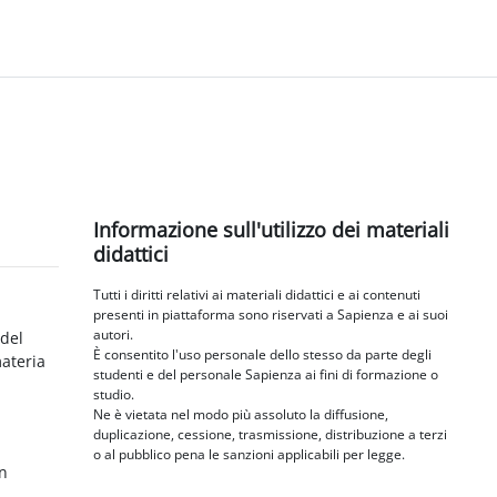
Blocchi
Salta Informazione sull'utilizzo dei materiali didattici
Informazione sull'utilizzo dei materiali
didattici
Tutti i diritti relativi ai materiali didattici e ai contenuti
presenti in piattaforma sono riservati a Sapienza e ai suoi
autori.
 del
È consentito l'uso personale dello stesso da parte degli
materia
studenti e del personale Sapienza ai fini di formazione o
studio.
Ne è vietata nel modo più assoluto la diffusione,
duplicazione, cessione, trasmissione, distribuzione a terzi
o al pubblico pena le sanzioni applicabili per legge.
in