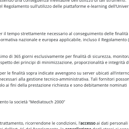
essendo una conseguenza inevitabile dell'utilizzo di tali strumenti.
 del Regolamento sull’utilizzo delle piattaforme e-learning dell’Univer
per il tempo strettamente necessario al conseguimento delle finalità
 normativa nazionale e europea applicabile, incluso il Regolamento 
imo di 365 giorni esclusivamente per finalità di sicurezza, monitor
ispetto dei principi di minimizzazione, proporzionalità e integrità d
per le finalità sopra indicate avvengono su server ubicati all’intern
i necessari alla gestione tecnico-amministrativa. Tali fornitori posso
olo ai fini della prestazione richiesta e sono debitamente nominati
mento la società “Mediatouch 2000”
 trattamento, ricorrendone le condizioni, l’
accesso
ai dati personali 