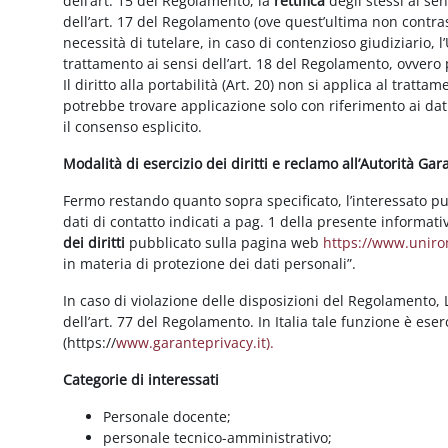
dell’art. 15 del Regolamento, la
rettifica
degli stessi ai se
dell’art. 17 del Regolamento (ove quest’ultima non contras
necessità di tutelare, in caso di contenzioso giudiziario, l’
trattamento ai sensi dell’art. 18 del Regolamento, ovvero
Il diritto alla portabilità (Art. 20) non si applica al trattam
potrebbe trovare applicazione solo con riferimento ai dati
il consenso esplicito.
Modalità di esercizio dei diritti e reclamo all’Autorità Ga
Fermo restando quanto sopra specificato, l’interessato può f
dati di contatto indicati a pag. 1 della presente informati
dei diritti
pubblicato sulla pagina web
https://www.unirom
in materia di protezione dei dati personali”.
In caso di violazione delle disposizioni del Regolamento, Le
dell’art. 77 del Regolamento. In Italia tale funzione è ese
(https://
www.garanteprivacy.it).
Categorie di interessati
Personale docente;
personale tecnico-amministrativo;