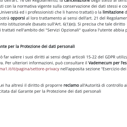
nsi dell’art. 16 del Regolamento, la
cancellazione
degli stessi ai sens
ti con la normativa vigente sulla conservazione dei dati stessi e co
Università ed i professionisti che li hanno trattati) o la
limitazione
d
 potrà
opporsi
al loro trattamento ai sensi dell’art. 21 del Regolame
ento istituzionale (basato sull'Art. 6(1)(e)). Si precisa che tale diritto
 trattati nell'ambito dei "Servizi Opzionali" qualora l'utente abbia 
rante per la Protezione dei dati personali
ar valere i suoi diritti ai sensi degli articoli 15-22 del GDPR utili
va. Per ulteriori informazioni, può consultare il
Vademecum per l’es
a1.it/it/pagina/settore-privacy
nell’apposita sezione “Esercizio dei 
i ha altresì il diritto di proporre
reclamo
all’Autorità di controllo a
rcitata dal Garante per la Protezione dei dati personali