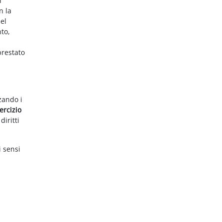
i
n la
el
nto,
prestato
zzando i
ercizio
diritti
i sensi