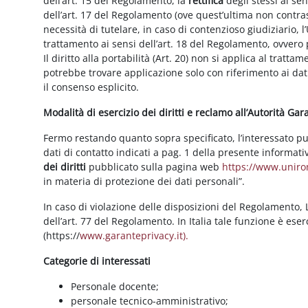
dell’art. 15 del Regolamento, la
rettifica
degli stessi ai se
dell’art. 17 del Regolamento (ove quest’ultima non contras
necessità di tutelare, in caso di contenzioso giudiziario, l’
trattamento ai sensi dell’art. 18 del Regolamento, ovvero
Il diritto alla portabilità (Art. 20) non si applica al trattam
potrebbe trovare applicazione solo con riferimento ai dati
il consenso esplicito.
Modalità di esercizio dei diritti e reclamo all’Autorità Ga
Fermo restando quanto sopra specificato, l’interessato può f
dati di contatto indicati a pag. 1 della presente informati
dei diritti
pubblicato sulla pagina web
https://www.unirom
in materia di protezione dei dati personali”.
In caso di violazione delle disposizioni del Regolamento, Le
dell’art. 77 del Regolamento. In Italia tale funzione è ese
(https://
www.garanteprivacy.it).
Categorie di interessati
Personale docente;
personale tecnico-amministrativo;