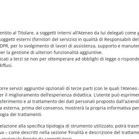
entito al Titolare, a soggetti interni all’Ateneo da lui delegati come g
ggetti esterni (fornitori del servizio) in qualità di Responsabili del
PR, per lo svolgimento di lavori di assistenza, supporto e manute
r la gestione di ulteriori funzionalità aggiuntive.
nicati a terzi se non per ottemperare ad obblighi di legge o rispond
iffusi.
e servizi aggiuntivi opzionali di terze parti (con le quali l’Ateneo
per il miglioramento dell’esperienza didattica. L’utente può esprimer
rasferimento e al trattamento dei dati personali proposto dall'azien
nda esterna, prima del consenso, mostrerà la propria informativa per
logia dei trattamenti.
elazione alla specifica tipologia di strumento utilizzato, potrà tras
va – come descritti nella sezione ‘Finalità e descrizione del trattame
vo opzionale fornito da soggetti terzi.