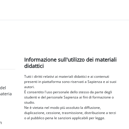
Blocchi
Salta Informazione sull'utilizzo dei materiali didattici
Informazione sull'utilizzo dei materiali
didattici
Tutti i diritti relativi ai materiali didattici e ai contenuti
presenti in piattaforma sono riservati a Sapienza e ai suoi
autori.
 del
È consentito l'uso personale dello stesso da parte degli
materia
studenti e del personale Sapienza ai fini di formazione o
studio.
Ne è vietata nel modo più assoluto la diffusione,
duplicazione, cessione, trasmissione, distribuzione a terzi
o al pubblico pena le sanzioni applicabili per legge.
in