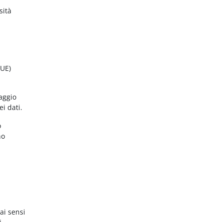
sità
(UE)
aggio
ei dati.
o
no
ai sensi