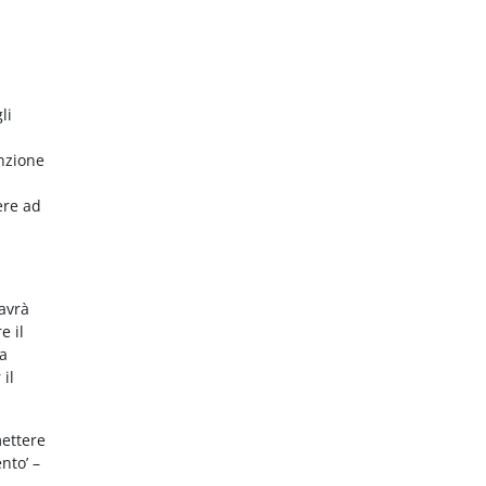
li
nzione
ere ad
 avrà
e il
da
 il
mettere
nto’ –