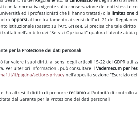
nsi dell’art. 16 del Regolamento, la
cancellazione
degli stessi ai sens
ti con la normativa vigente sulla conservazione dei dati stessi e co
Università ed i professionisti che li hanno trattati) o la
limitazione
d
 potrà
opporsi
al loro trattamento ai sensi dell’art. 21 del Regolame
ento istituzionale (basato sull'Art. 6(1)(e)). Si precisa che tale diritto
 trattati nell'ambito dei "Servizi Opzionali" qualora l'utente abbia 
rante per la Protezione dei dati personali
ar valere i suoi diritti ai sensi degli articoli 15-22 del GDPR utili
va. Per ulteriori informazioni, può consultare il
Vademecum per l’es
a1.it/it/pagina/settore-privacy
nell’apposita sezione “Esercizio dei 
i ha altresì il diritto di proporre
reclamo
all’Autorità di controllo a
rcitata dal Garante per la Protezione dei dati personali