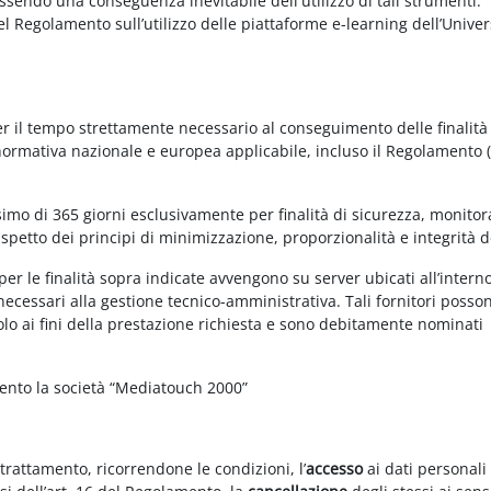
essendo una conseguenza inevitabile dell'utilizzo di tali strumenti.
 del Regolamento sull’utilizzo delle piattaforme e-learning dell’Univer
per il tempo strettamente necessario al conseguimento delle finalità
 normativa nazionale e europea applicabile, incluso il Regolamento 
imo di 365 giorni esclusivamente per finalità di sicurezza, monitor
ispetto dei principi di minimizzazione, proporzionalità e integrità d
per le finalità sopra indicate avvengono su server ubicati all’intern
i necessari alla gestione tecnico-amministrativa. Tali fornitori posso
olo ai fini della prestazione richiesta e sono debitamente nominati
mento la società “Mediatouch 2000”
 trattamento, ricorrendone le condizioni, l’
accesso
ai dati personali 