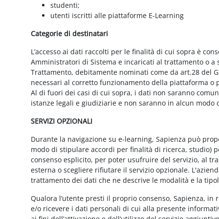
studenti;
utenti iscritti alle piattaforme E-Learning
Categorie di destinatari
L’accesso ai dati raccolti per le finalità di cui sopra è cons
Amministratori di Sistema e incaricati al trattamento o a so
Trattamento, debitamente nominati come da art.28 del GD
necessari al corretto funzionamento della piattaforma o pe
Al di fuori dei casi di cui sopra, i dati non saranno comu
istanze legali e giudiziarie e non saranno in alcun modo d
SERVIZI OPZIONALI
Durante la navigazione su e-learning, Sapienza può proporr
modo di stipulare accordi per finalità di ricerca, studio) 
consenso esplicito, per poter usufruire del servizio, al t
esterna o scegliere rifiutare il servizio opzionale. L'azie
trattamento dei dati che ne descrive le modalità e la tipo
Qualora l’utente presti il proprio consenso, Sapienza, in r
e/o ricevere i dati personali di cui alla presente informati
ai fini dell’attivazione e dell’utilizzo del servizio aggiunti