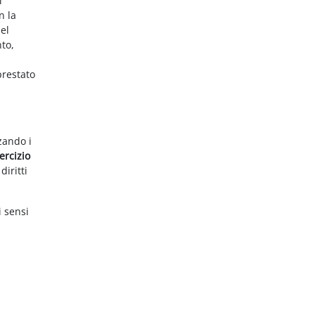
i
n la
el
nto,
prestato
zzando i
ercizio
diritti
i sensi