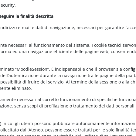
ecurity.
guire la finalità descritta
irizzo e-mail e dati di navigazione, necessari per garantire l’acce
ente necessari al funzionamento del sistema. I cookie tecnici servo
ttaforma ed una navigazione efficiente delle pagine web, consentend
nominato “MoodleSession”. È indispensabile che il browser sia confi
à dell’autenticazione durante la navigazione tra le pagine della piat
ossibilità di fruire del servizio. Al termine della sessione o alla c
mente eliminato.
ettamente necessari al corretto funzionamento di specifiche funziona
azione, senza scopi di profilazione o trattamento dei dati personali 
t) in cui gli utenti possono pubblicare autonomamente informazioni
sollecitato dall'Ateneo, possono essere trattati per le sole finalità t