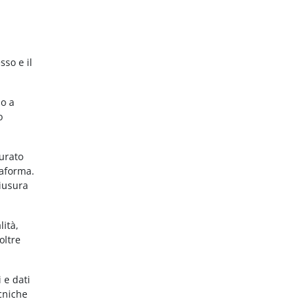
sso e il
no a
o
gurato
taforma.
hiusura
lità,
oltre
 e dati
ecniche