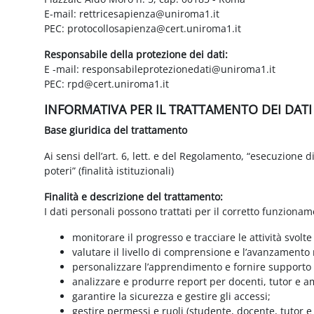
E-mail: rettricesapienza@uniroma1.it
PEC: protocollosapienza@cert.uniroma1.it
Responsabile della protezione dei dati:
E -mail: responsabileprotezionedati@uniroma1.it
PEC: rpd@cert.uniroma1.it
INFORMATIVA PER IL TRATTAMENTO DEI DAT
Base giuridica del trattamento
Ai sensi dell’art. 6, lett. e del Regolamento, “esecuzione 
poteri” (finalità istituzionali)
Finalità e descrizione del trattamento:
I dati personali possono trattati per il corretto funzionam
monitorare il progresso e tracciare le attività svolte
valutare il livello di comprensione e l’avanzamento 
personalizzare l’apprendimento e fornire supporto a
analizzare e produrre report per docenti, tutor e a
garantire la sicurezza e gestire gli accessi;
gestire permessi e ruoli (studente, docente, tutor 