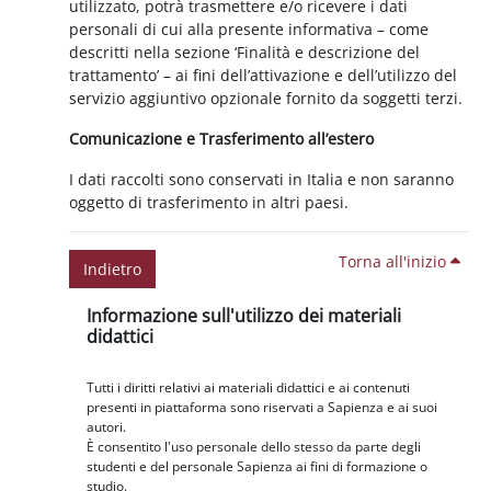
utilizzato, potrà trasmettere e/o ricevere i dati
personali di cui alla presente informativa – come
descritti nella sezione ‘Finalità e descrizione del
trattamento’ – ai fini dell’attivazione e dell’utilizzo del
servizio aggiuntivo opzionale fornito da soggetti terzi.
Comunicazione e Trasferimento all’estero
I dati raccolti sono conservati in Italia e non saranno
oggetto di trasferimento in altri paesi.
Torna all'inizio
Indietro
Blocchi
Salta Informazione sull'utilizzo dei materiali didattici
Informazione sull'utilizzo dei materiali
didattici
Tutti i diritti relativi ai materiali didattici e ai contenuti
presenti in piattaforma sono riservati a Sapienza e ai suoi
autori.
È consentito l'uso personale dello stesso da parte degli
studenti e del personale Sapienza ai fini di formazione o
studio.