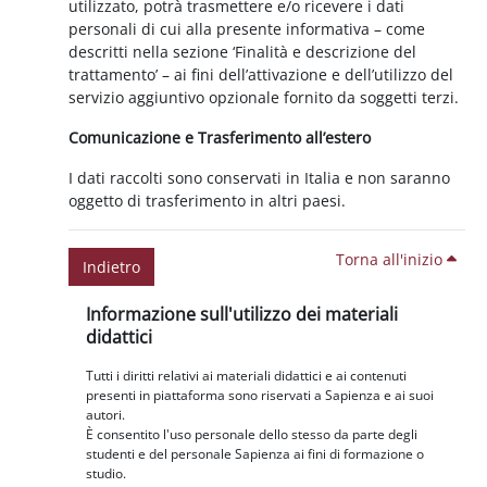
utilizzato, potrà trasmettere e/o ricevere i dati
personali di cui alla presente informativa – come
descritti nella sezione ‘Finalità e descrizione del
trattamento’ – ai fini dell’attivazione e dell’utilizzo del
servizio aggiuntivo opzionale fornito da soggetti terzi.
Comunicazione e Trasferimento all’estero
I dati raccolti sono conservati in Italia e non saranno
oggetto di trasferimento in altri paesi.
Torna all'inizio
Indietro
Blocchi
Salta Informazione sull'utilizzo dei materiali didattici
Informazione sull'utilizzo dei materiali
didattici
Tutti i diritti relativi ai materiali didattici e ai contenuti
presenti in piattaforma sono riservati a Sapienza e ai suoi
autori.
È consentito l'uso personale dello stesso da parte degli
studenti e del personale Sapienza ai fini di formazione o
studio.