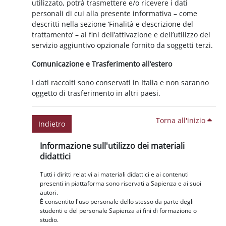
utilizzato, potrà trasmettere e/o ricevere i dati
personali di cui alla presente informativa – come
descritti nella sezione ‘Finalità e descrizione del
trattamento’ – ai fini dell’attivazione e dell’utilizzo del
servizio aggiuntivo opzionale fornito da soggetti terzi.
Comunicazione e Trasferimento all’estero
I dati raccolti sono conservati in Italia e non saranno
oggetto di trasferimento in altri paesi.
Torna all'inizio
Indietro
Blocchi
Salta Informazione sull'utilizzo dei materiali didattici
Informazione sull'utilizzo dei materiali
didattici
Tutti i diritti relativi ai materiali didattici e ai contenuti
presenti in piattaforma sono riservati a Sapienza e ai suoi
autori.
È consentito l'uso personale dello stesso da parte degli
studenti e del personale Sapienza ai fini di formazione o
studio.