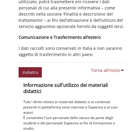
utilizzato, potrà trasmettere e/o ricevere i dati
personali di cui alla presente informativa – come
descritti nella sezione ‘Finalità e descrizione del
trattamento’ – ai fini dell’attivazione e dell’utilizzo del
servizio aggiuntivo opzionale fornito da soggetti terzi.
Comunicazione e Trasferimento all’estero
I dati raccolti sono conservati in Italia e non saranno
oggetto di trasferimento in altri paesi.
Torna all'inizio
Indietro
Blocchi
Salta Informazione sull'utilizzo dei materiali didattici
Informazione sull'utilizzo dei materiali
didattici
Tutti i diritti relativi ai materiali didattici e ai contenuti
presenti in piattaforma sono riservati a Sapienza e ai suoi
autori.
È consentito l'uso personale dello stesso da parte degli
studenti e del personale Sapienza ai fini di formazione o
studio.