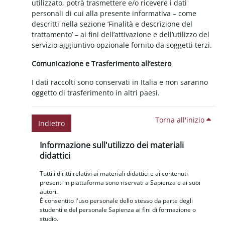
utilizzato, potrà trasmettere e/o ricevere i dati
personali di cui alla presente informativa – come
descritti nella sezione ‘Finalità e descrizione del
trattamento’ – ai fini dell’attivazione e dell’utilizzo del
servizio aggiuntivo opzionale fornito da soggetti terzi.
Comunicazione e Trasferimento all’estero
I dati raccolti sono conservati in Italia e non saranno
oggetto di trasferimento in altri paesi.
Torna all'inizio
Indietro
Blocchi
Salta Informazione sull'utilizzo dei materiali didattici
Informazione sull'utilizzo dei materiali
didattici
Tutti i diritti relativi ai materiali didattici e ai contenuti
presenti in piattaforma sono riservati a Sapienza e ai suoi
autori.
È consentito l'uso personale dello stesso da parte degli
studenti e del personale Sapienza ai fini di formazione o
studio.