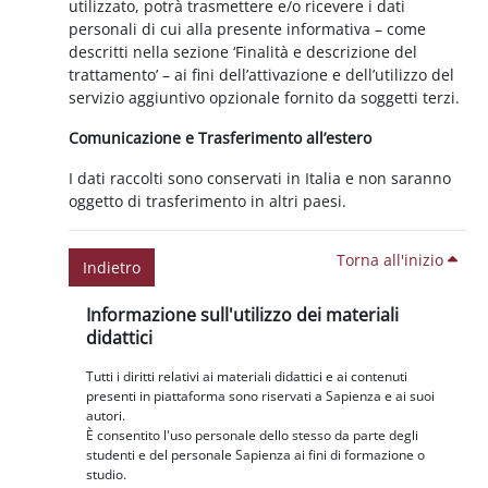
utilizzato, potrà trasmettere e/o ricevere i dati
personali di cui alla presente informativa – come
descritti nella sezione ‘Finalità e descrizione del
trattamento’ – ai fini dell’attivazione e dell’utilizzo del
servizio aggiuntivo opzionale fornito da soggetti terzi.
Comunicazione e Trasferimento all’estero
I dati raccolti sono conservati in Italia e non saranno
oggetto di trasferimento in altri paesi.
Torna all'inizio
Indietro
Blocchi
Salta Informazione sull'utilizzo dei materiali didattici
Informazione sull'utilizzo dei materiali
didattici
Tutti i diritti relativi ai materiali didattici e ai contenuti
presenti in piattaforma sono riservati a Sapienza e ai suoi
autori.
È consentito l'uso personale dello stesso da parte degli
studenti e del personale Sapienza ai fini di formazione o
studio.