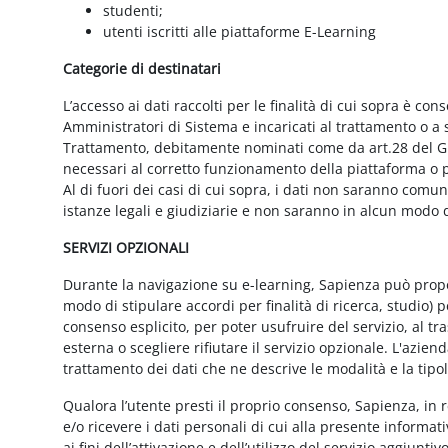
studenti;
utenti iscritti alle piattaforme E-Learning
Categorie di destinatari
L’accesso ai dati raccolti per le finalità di cui sopra è cons
Amministratori di Sistema e incaricati al trattamento o a so
Trattamento, debitamente nominati come da art.28 del GD
necessari al corretto funzionamento della piattaforma o pe
Al di fuori dei casi di cui sopra, i dati non saranno comu
istanze legali e giudiziarie e non saranno in alcun modo d
SERVIZI OPZIONALI
Durante la navigazione su e-learning, Sapienza può proporr
modo di stipulare accordi per finalità di ricerca, studio) 
consenso esplicito, per poter usufruire del servizio, al t
esterna o scegliere rifiutare il servizio opzionale. L'azie
trattamento dei dati che ne descrive le modalità e la tipo
Qualora l’utente presti il proprio consenso, Sapienza, in r
e/o ricevere i dati personali di cui alla presente informati
ai fini dell’attivazione e dell’utilizzo del servizio aggiunti