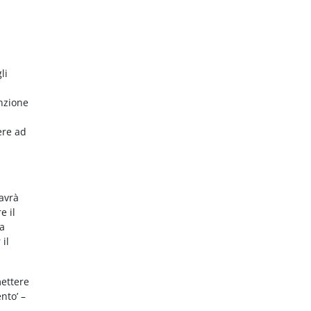
li
nzione
ere ad
 avrà
e il
da
 il
mettere
nto’ –