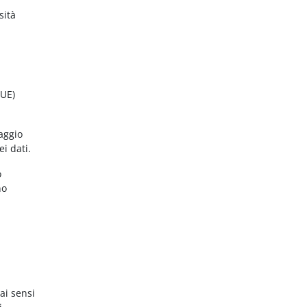
sità
(UE)
aggio
ei dati.
o
no
ai sensi