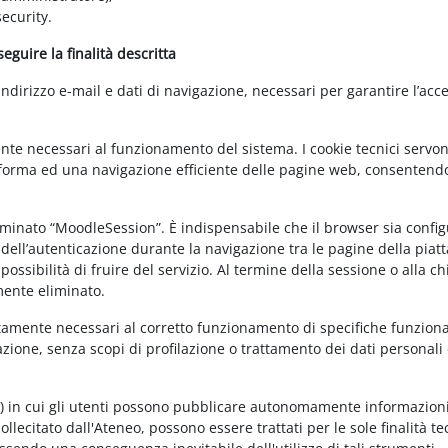
ecurity.
guire la finalità descritta
irizzo e-mail e dati di navigazione, necessari per garantire l’acce
ente necessari al funzionamento del sistema. I cookie tecnici servo
ttaforma ed una navigazione efficiente delle pagine web, consentend
nominato “MoodleSession”. È indispensabile che il browser sia confi
à dell’autenticazione durante la navigazione tra le pagine della piat
ossibilità di fruire del servizio. Al termine della sessione o alla c
mente eliminato.
ettamente necessari al corretto funzionamento di specifiche funziona
azione, senza scopi di profilazione o trattamento dei dati personali 
t) in cui gli utenti possono pubblicare autonomamente informazioni
sollecitato dall'Ateneo, possono essere trattati per le sole finalità t