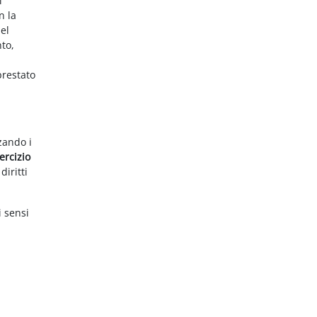
i
n la
el
nto,
prestato
zzando i
ercizio
diritti
i sensi