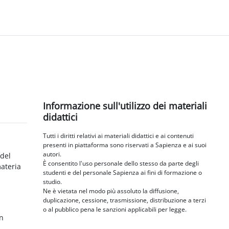
Blocchi
Salta Informazione sull'utilizzo dei materiali didattici
Informazione sull'utilizzo dei materiali
didattici
Tutti i diritti relativi ai materiali didattici e ai contenuti
presenti in piattaforma sono riservati a Sapienza e ai suoi
autori.
 del
È consentito l'uso personale dello stesso da parte degli
materia
studenti e del personale Sapienza ai fini di formazione o
studio.
Ne è vietata nel modo più assoluto la diffusione,
duplicazione, cessione, trasmissione, distribuzione a terzi
o al pubblico pena le sanzioni applicabili per legge.
in