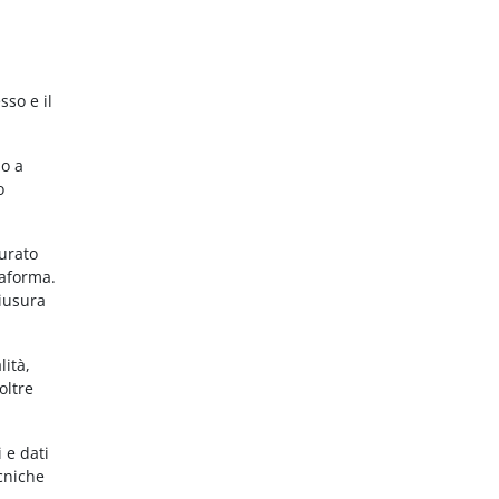
sso e il
no a
o
gurato
taforma.
hiusura
lità,
oltre
 e dati
ecniche