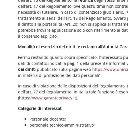
dell’art. 15 del Regolamento, la
rettifica
degli stessi ai se
dell’art. 17 del Regolamento (ove quest’ultima non contras
necessità di tutelare, in caso di contenzioso giudiziario, l’
trattamento ai sensi dell’art. 18 del Regolamento, ovvero
Il diritto alla portabilità (Art. 20) non si applica al trattam
potrebbe trovare applicazione solo con riferimento ai dati
il consenso esplicito.
Modalità di esercizio dei diritti e reclamo all’Autorità Ga
Fermo restando quanto sopra specificato, l’interessato può f
dati di contatto indicati a pag. 1 della presente informati
dei diritti
pubblicato sulla pagina web
https://www.unirom
in materia di protezione dei dati personali”.
In caso di violazione delle disposizioni del Regolamento, Le
dell’art. 77 del Regolamento. In Italia tale funzione è ese
(https://
www.garanteprivacy.it).
Categorie di interessati
Personale docente;
personale tecnico-amministrativo;