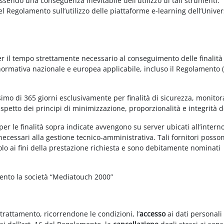
essendo una conseguenza inevitabile dell'utilizzo di tali strumenti.
 del Regolamento sull’utilizzo delle piattaforme e-learning dell’Univer
per il tempo strettamente necessario al conseguimento delle finalità
 normativa nazionale e europea applicabile, incluso il Regolamento 
imo di 365 giorni esclusivamente per finalità di sicurezza, monitor
ispetto dei principi di minimizzazione, proporzionalità e integrità d
per le finalità sopra indicate avvengono su server ubicati all’intern
i necessari alla gestione tecnico-amministrativa. Tali fornitori posso
olo ai fini della prestazione richiesta e sono debitamente nominati
mento la società “Mediatouch 2000”
 trattamento, ricorrendone le condizioni, l’
accesso
ai dati personali 