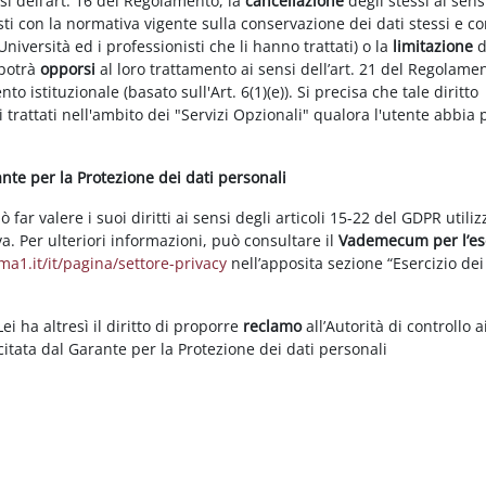
nsi dell’art. 16 del Regolamento, la
cancellazione
degli stessi ai sens
ti con la normativa vigente sulla conservazione dei dati stessi e co
Università ed i professionisti che li hanno trattati) o la
limitazione
d
 potrà
opporsi
al loro trattamento ai sensi dell’art. 21 del Regolame
ento istituzionale (basato sull'Art. 6(1)(e)). Si precisa che tale diritto
 trattati nell'ambito dei "Servizi Opzionali" qualora l'utente abbia 
rante per la Protezione dei dati personali
ar valere i suoi diritti ai sensi degli articoli 15-22 del GDPR utili
va. Per ulteriori informazioni, può consultare il
Vademecum per l’es
a1.it/it/pagina/settore-privacy
nell’apposita sezione “Esercizio dei 
i ha altresì il diritto di proporre
reclamo
all’Autorità di controllo a
rcitata dal Garante per la Protezione dei dati personali