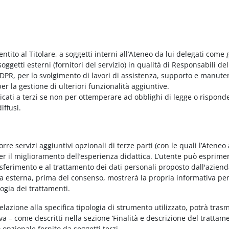
entito al Titolare, a soggetti interni all’Ateneo da lui delegati come g
ggetti esterni (fornitori del servizio) in qualità di Responsabili del
PR, per lo svolgimento di lavori di assistenza, supporto e manute
r la gestione di ulteriori funzionalità aggiuntive.
nicati a terzi se non per ottemperare ad obblighi di legge o rispond
iffusi.
e servizi aggiuntivi opzionali di terze parti (con le quali l’Ateneo
per il miglioramento dell’esperienza didattica. L’utente può esprimer
rasferimento e al trattamento dei dati personali proposto dall'azien
nda esterna, prima del consenso, mostrerà la propria informativa per
logia dei trattamenti.
elazione alla specifica tipologia di strumento utilizzato, potrà tras
va – come descritti nella sezione ‘Finalità e descrizione del trattame
vo opzionale fornito da soggetti terzi.