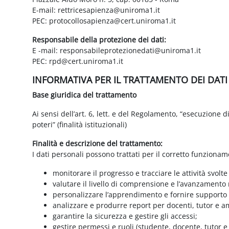
E-mail: rettricesapienza@uniroma1.it
PEC: protocollosapienza@cert.uniroma1.it
Responsabile della protezione dei dati:
E -mail: responsabileprotezionedati@uniroma1.it
PEC: rpd@cert.uniroma1.it
INFORMATIVA PER IL TRATTAMENTO DEI DAT
Base giuridica del trattamento
Ai sensi dell’art. 6, lett. e del Regolamento, “esecuzione 
poteri” (finalità istituzionali)
Finalità e descrizione del trattamento:
I dati personali possono trattati per il corretto funzionam
monitorare il progresso e tracciare le attività svolte
valutare il livello di comprensione e l’avanzamento 
personalizzare l’apprendimento e fornire supporto a
analizzare e produrre report per docenti, tutor e a
garantire la sicurezza e gestire gli accessi;
gestire permessi e ruoli (studente, docente, tutor 