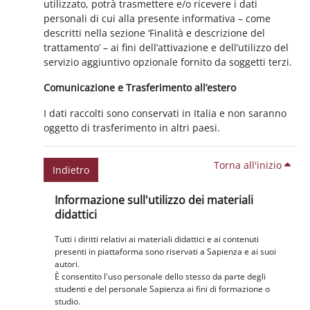
utilizzato, potrà trasmettere e/o ricevere i dati
personali di cui alla presente informativa – come
descritti nella sezione ‘Finalità e descrizione del
trattamento’ – ai fini dell’attivazione e dell’utilizzo del
servizio aggiuntivo opzionale fornito da soggetti terzi.
Comunicazione e Trasferimento all’estero
I dati raccolti sono conservati in Italia e non saranno
oggetto di trasferimento in altri paesi.
Torna all'inizio
Indietro
Blocchi
Salta Informazione sull'utilizzo dei materiali didattici
Informazione sull'utilizzo dei materiali
didattici
Tutti i diritti relativi ai materiali didattici e ai contenuti
presenti in piattaforma sono riservati a Sapienza e ai suoi
autori.
È consentito l'uso personale dello stesso da parte degli
studenti e del personale Sapienza ai fini di formazione o
studio.