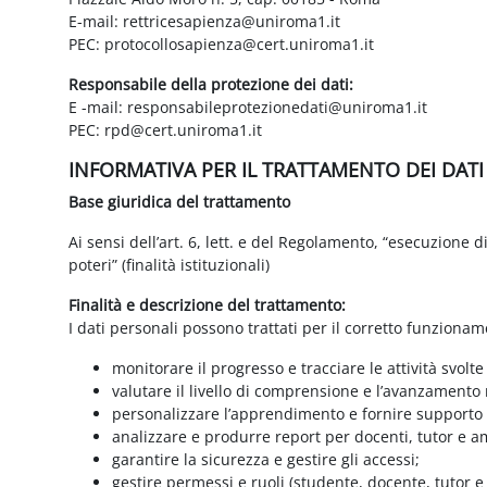
E-mail: rettricesapienza@uniroma1.it
PEC: protocollosapienza@cert.uniroma1.it
Responsabile della protezione dei dati:
E -mail: responsabileprotezionedati@uniroma1.it
PEC: rpd@cert.uniroma1.it
INFORMATIVA PER IL TRATTAMENTO DEI DAT
Base giuridica del trattamento
Ai sensi dell’art. 6, lett. e del Regolamento, “esecuzione 
poteri” (finalità istituzionali)
Finalità e descrizione del trattamento:
I dati personali possono trattati per il corretto funzionam
monitorare il progresso e tracciare le attività svolte
valutare il livello di comprensione e l’avanzamento 
personalizzare l’apprendimento e fornire supporto a
analizzare e produrre report per docenti, tutor e a
garantire la sicurezza e gestire gli accessi;
gestire permessi e ruoli (studente, docente, tutor 