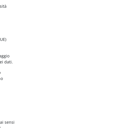
sità
(UE)
aggio
ei dati.
o
no
ai sensi