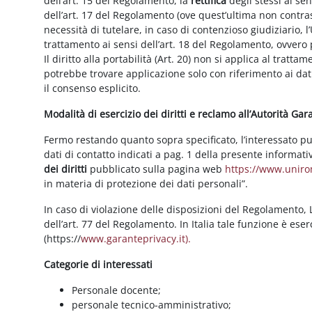
dell’art. 15 del Regolamento, la
rettifica
degli stessi ai se
dell’art. 17 del Regolamento (ove quest’ultima non contras
necessità di tutelare, in caso di contenzioso giudiziario, l’
trattamento ai sensi dell’art. 18 del Regolamento, ovvero
Il diritto alla portabilità (Art. 20) non si applica al trattam
potrebbe trovare applicazione solo con riferimento ai dati
il consenso esplicito.
Modalità di esercizio dei diritti e reclamo all’Autorità Ga
Fermo restando quanto sopra specificato, l’interessato può f
dati di contatto indicati a pag. 1 della presente informati
dei diritti
pubblicato sulla pagina web
https://www.unirom
in materia di protezione dei dati personali”.
In caso di violazione delle disposizioni del Regolamento, Le
dell’art. 77 del Regolamento. In Italia tale funzione è ese
(https://
www.garanteprivacy.it).
Categorie di interessati
Personale docente;
personale tecnico-amministrativo;