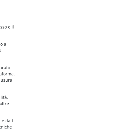
sso e il
no a
o
gurato
taforma.
hiusura
lità,
oltre
 e dati
ecniche