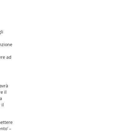
li
nzione
ere ad
 avrà
e il
da
 il
mettere
nto’ –