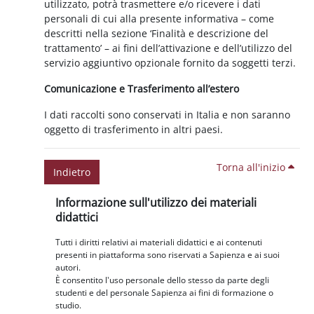
utilizzato, potrà trasmettere e/o ricevere i dati
personali di cui alla presente informativa – come
descritti nella sezione ‘Finalità e descrizione del
trattamento’ – ai fini dell’attivazione e dell’utilizzo del
servizio aggiuntivo opzionale fornito da soggetti terzi.
Comunicazione e Trasferimento all’estero
I dati raccolti sono conservati in Italia e non saranno
oggetto di trasferimento in altri paesi.
Torna all'inizio
Indietro
Blocchi
Salta Informazione sull'utilizzo dei materiali didattici
Informazione sull'utilizzo dei materiali
didattici
Tutti i diritti relativi ai materiali didattici e ai contenuti
presenti in piattaforma sono riservati a Sapienza e ai suoi
autori.
È consentito l'uso personale dello stesso da parte degli
studenti e del personale Sapienza ai fini di formazione o
studio.