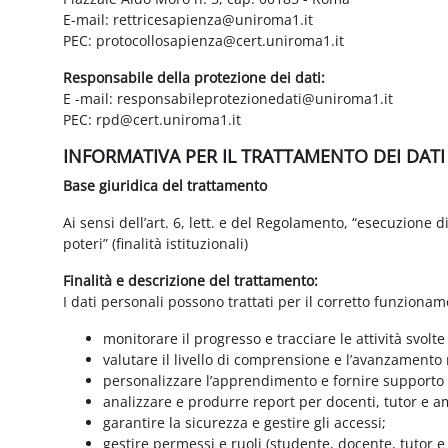
E-mail: rettricesapienza@uniroma1.it
PEC: protocollosapienza@cert.uniroma1.it
Responsabile della protezione dei dati:
E -mail: responsabileprotezionedati@uniroma1.it
PEC: rpd@cert.uniroma1.it
INFORMATIVA PER IL TRATTAMENTO DEI DAT
Base giuridica del trattamento
Ai sensi dell’art. 6, lett. e del Regolamento, “esecuzione 
poteri” (finalità istituzionali)
Finalità e descrizione del trattamento:
I dati personali possono trattati per il corretto funzionam
monitorare il progresso e tracciare le attività svolte
valutare il livello di comprensione e l’avanzamento 
personalizzare l’apprendimento e fornire supporto a
analizzare e produrre report per docenti, tutor e a
garantire la sicurezza e gestire gli accessi;
gestire permessi e ruoli (studente, docente, tutor 