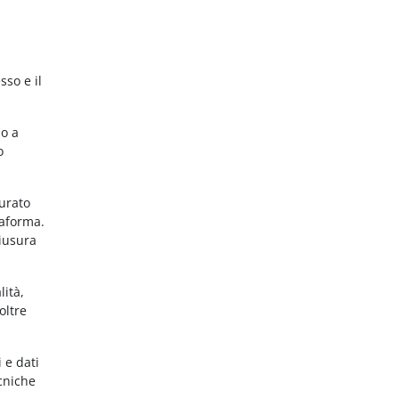
sso e il
no a
o
gurato
taforma.
hiusura
lità,
oltre
 e dati
ecniche