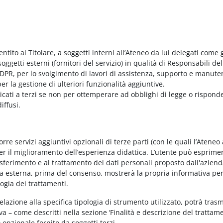
entito al Titolare, a soggetti interni all’Ateneo da lui delegati come g
ggetti esterni (fornitori del servizio) in qualità di Responsabili del
PR, per lo svolgimento di lavori di assistenza, supporto e manute
r la gestione di ulteriori funzionalità aggiuntive.
nicati a terzi se non per ottemperare ad obblighi di legge o rispond
iffusi.
e servizi aggiuntivi opzionali di terze parti (con le quali l’Ateneo
per il miglioramento dell’esperienza didattica. L’utente può esprimer
rasferimento e al trattamento dei dati personali proposto dall'azien
nda esterna, prima del consenso, mostrerà la propria informativa per
logia dei trattamenti.
elazione alla specifica tipologia di strumento utilizzato, potrà tras
va – come descritti nella sezione ‘Finalità e descrizione del trattame
vo opzionale fornito da soggetti terzi.