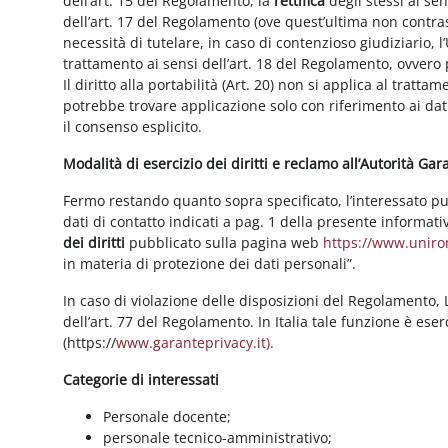
dell’art. 15 del Regolamento, la
rettifica
degli stessi ai se
dell’art. 17 del Regolamento (ove quest’ultima non contras
necessità di tutelare, in caso di contenzioso giudiziario, l’
trattamento ai sensi dell’art. 18 del Regolamento, ovvero
Il diritto alla portabilità (Art. 20) non si applica al trattam
potrebbe trovare applicazione solo con riferimento ai dati
il consenso esplicito.
Modalità di esercizio dei diritti e reclamo all’Autorità Ga
Fermo restando quanto sopra specificato, l’interessato può f
dati di contatto indicati a pag. 1 della presente informati
dei diritti
pubblicato sulla pagina web
https://www.unirom
in materia di protezione dei dati personali”.
In caso di violazione delle disposizioni del Regolamento, Le
dell’art. 77 del Regolamento. In Italia tale funzione è ese
(https://
www.garanteprivacy.it).
Categorie di interessati
Personale docente;
personale tecnico-amministrativo;