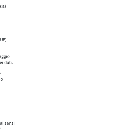
sità
(UE)
aggio
ei dati.
o
no
ai sensi