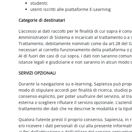
studenti;
utenti iscritti alle piattaforme E-Learning
Categorie di destinatari
L’accesso ai dati raccolti per le finalità di cui sopra è cons
Amministratori di Sistema e incaricati al trattamento o a so
Trattamento, debitamente nominati come da art.28 del GD
necessari al corretto funzionamento della piattaforma o pe
Al di fuori dei casi di cui sopra, i dati non saranno comu
istanze legali e giudiziarie e non saranno in alcun modo d
SERVIZI OPZIONALI
Durante la navigazione su e-learning, Sapienza può proporr
modo di stipulare accordi per finalità di ricerca, studio) 
consenso esplicito, per poter usufruire del servizio, al t
esterna o scegliere rifiutare il servizio opzionale. L'azie
trattamento dei dati che ne descrive le modalità e la tipo
Qualora l’utente presti il proprio consenso, Sapienza, in r
e/o ricevere i dati personali di cui alla presente informati
ai fini dell’attivazione e dell’utilizzo del servizio aggiunti