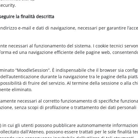
ecurity.
guire la finalità descritta
irizzo e-mail e dati di navigazione, necessari per garantire l’acce
ente necessari al funzionamento del sistema. I cookie tecnici servo
ttaforma ed una navigazione efficiente delle pagine web, consentend
nominato “MoodleSession”. È indispensabile che il browser sia confi
à dell’autenticazione durante la navigazione tra le pagine della piat
ossibilità di fruire del servizio. Al termine della sessione o alla c
mente eliminato.
ettamente necessari al corretto funzionamento di specifiche funziona
azione, senza scopi di profilazione o trattamento dei dati personali 
t) in cui gli utenti possono pubblicare autonomamente informazioni
sollecitato dall'Ateneo, possono essere trattati per le sole finalità t