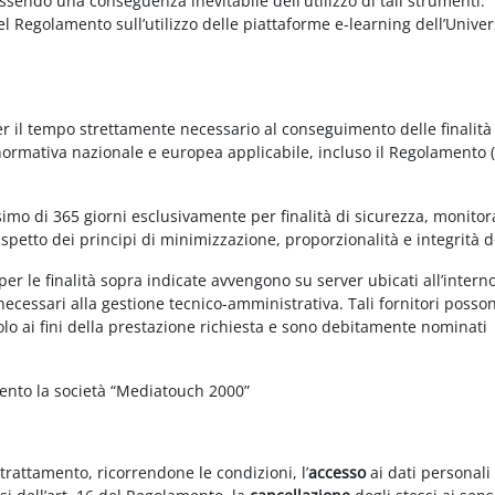
essendo una conseguenza inevitabile dell'utilizzo di tali strumenti.
 del Regolamento sull’utilizzo delle piattaforme e-learning dell’Univer
per il tempo strettamente necessario al conseguimento delle finalità
 normativa nazionale e europea applicabile, incluso il Regolamento 
imo di 365 giorni esclusivamente per finalità di sicurezza, monitor
ispetto dei principi di minimizzazione, proporzionalità e integrità d
per le finalità sopra indicate avvengono su server ubicati all’intern
i necessari alla gestione tecnico-amministrativa. Tali fornitori posso
olo ai fini della prestazione richiesta e sono debitamente nominati
mento la società “Mediatouch 2000”
 trattamento, ricorrendone le condizioni, l’
accesso
ai dati personali 