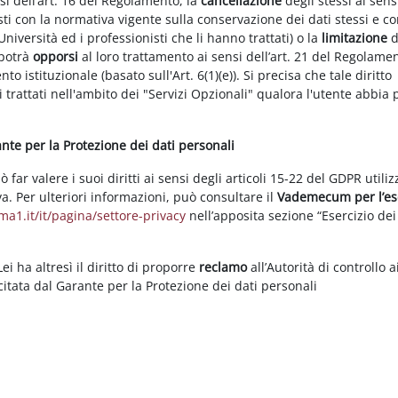
nsi dell’art. 16 del Regolamento, la
cancellazione
degli stessi ai sens
ti con la normativa vigente sulla conservazione dei dati stessi e co
Università ed i professionisti che li hanno trattati) o la
limitazione
d
 potrà
opporsi
al loro trattamento ai sensi dell’art. 21 del Regolame
ento istituzionale (basato sull'Art. 6(1)(e)). Si precisa che tale diritto
 trattati nell'ambito dei "Servizi Opzionali" qualora l'utente abbia 
rante per la Protezione dei dati personali
ar valere i suoi diritti ai sensi degli articoli 15-22 del GDPR utili
va. Per ulteriori informazioni, può consultare il
Vademecum per l’es
a1.it/it/pagina/settore-privacy
nell’apposita sezione “Esercizio dei 
i ha altresì il diritto di proporre
reclamo
all’Autorità di controllo a
rcitata dal Garante per la Protezione dei dati personali