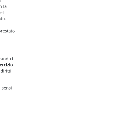
i
n la
el
nto,
prestato
zzando i
ercizio
diritti
i sensi