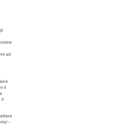
li
nzione
ere ad
 avrà
e il
da
 il
mettere
nto’ –