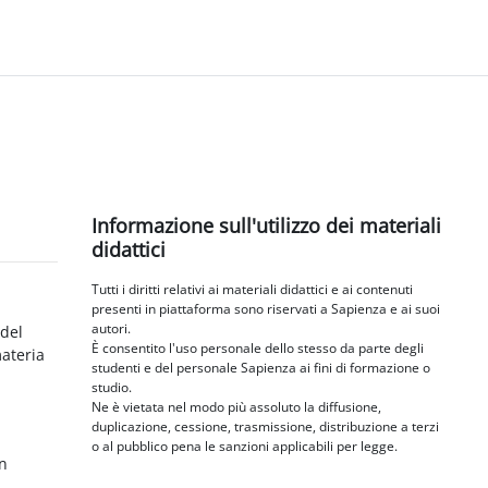
Blocchi
Salta Informazione sull'utilizzo dei materiali didattici
Informazione sull'utilizzo dei materiali
didattici
Tutti i diritti relativi ai materiali didattici e ai contenuti
presenti in piattaforma sono riservati a Sapienza e ai suoi
autori.
 del
È consentito l'uso personale dello stesso da parte degli
materia
studenti e del personale Sapienza ai fini di formazione o
studio.
Ne è vietata nel modo più assoluto la diffusione,
duplicazione, cessione, trasmissione, distribuzione a terzi
o al pubblico pena le sanzioni applicabili per legge.
in