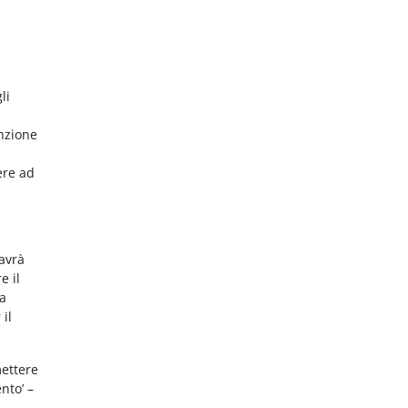
li
nzione
ere ad
 avrà
e il
da
 il
mettere
nto’ –