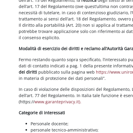
dell’art. 15 del Regolamento, la
rettifica
degli stessi ai se
dell’art. 17 del Regolamento (ove quest’ultima non contras
necessità di tutelare, in caso di contenzioso giudiziario, l’
trattamento ai sensi dell’art. 18 del Regolamento, ovvero
Il diritto alla portabilità (Art. 20) non si applica al trattam
potrebbe trovare applicazione solo con riferimento ai dati
il consenso esplicito.
Modalità di esercizio dei diritti e reclamo all’Autorità Ga
Fermo restando quanto sopra specificato, l’interessato può f
dati di contatto indicati a pag. 1 della presente informati
dei diritti
pubblicato sulla pagina web
https://www.unirom
in materia di protezione dei dati personali”.
In caso di violazione delle disposizioni del Regolamento, Le
dell’art. 77 del Regolamento. In Italia tale funzione è ese
(https://
www.garanteprivacy.it).
Categorie di interessati
Personale docente;
personale tecnico-amministrativo;