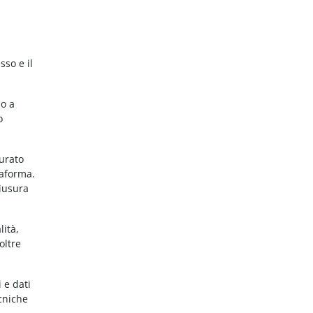
sso e il
no a
o
gurato
taforma.
hiusura
lità,
oltre
 e dati
ecniche