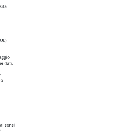
sità
(UE)
aggio
ei dati.
o
no
ai sensi