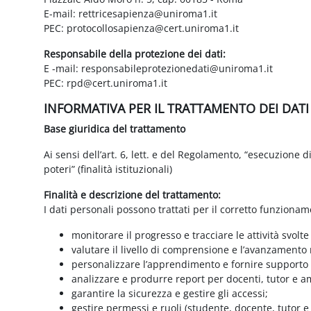
E-mail: rettricesapienza@uniroma1.it
PEC: protocollosapienza@cert.uniroma1.it
Responsabile della protezione dei dati:
E -mail: responsabileprotezionedati@uniroma1.it
PEC: rpd@cert.uniroma1.it
INFORMATIVA PER IL TRATTAMENTO DEI DAT
Base giuridica del trattamento
Ai sensi dell’art. 6, lett. e del Regolamento, “esecuzione 
poteri” (finalità istituzionali)
Finalità e descrizione del trattamento:
I dati personali possono trattati per il corretto funzionam
monitorare il progresso e tracciare le attività svolte
valutare il livello di comprensione e l’avanzamento 
personalizzare l’apprendimento e fornire supporto a
analizzare e produrre report per docenti, tutor e a
garantire la sicurezza e gestire gli accessi;
gestire permessi e ruoli (studente, docente, tutor 