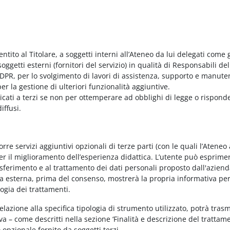
entito al Titolare, a soggetti interni all’Ateneo da lui delegati come g
ggetti esterni (fornitori del servizio) in qualità di Responsabili del
PR, per lo svolgimento di lavori di assistenza, supporto e manute
r la gestione di ulteriori funzionalità aggiuntive.
nicati a terzi se non per ottemperare ad obblighi di legge o rispond
iffusi.
e servizi aggiuntivi opzionali di terze parti (con le quali l’Ateneo
per il miglioramento dell’esperienza didattica. L’utente può esprimer
rasferimento e al trattamento dei dati personali proposto dall'azien
nda esterna, prima del consenso, mostrerà la propria informativa per
logia dei trattamenti.
elazione alla specifica tipologia di strumento utilizzato, potrà tras
va – come descritti nella sezione ‘Finalità e descrizione del trattame
vo opzionale fornito da soggetti terzi.