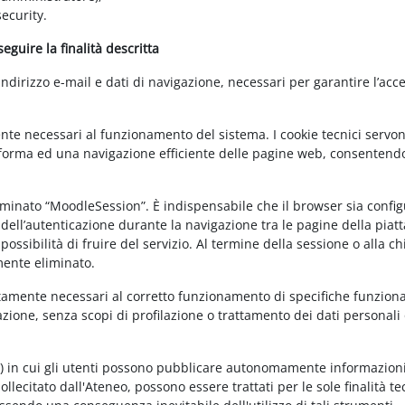
ecurity.
guire la finalità descritta
irizzo e-mail e dati di navigazione, necessari per garantire l’acce
ente necessari al funzionamento del sistema. I cookie tecnici servo
ttaforma ed una navigazione efficiente delle pagine web, consentend
nominato “MoodleSession”. È indispensabile che il browser sia confi
à dell’autenticazione durante la navigazione tra le pagine della piat
ossibilità di fruire del servizio. Al termine della sessione o alla c
mente eliminato.
ettamente necessari al corretto funzionamento di specifiche funziona
azione, senza scopi di profilazione o trattamento dei dati personali 
t) in cui gli utenti possono pubblicare autonomamente informazioni
sollecitato dall'Ateneo, possono essere trattati per le sole finalità t