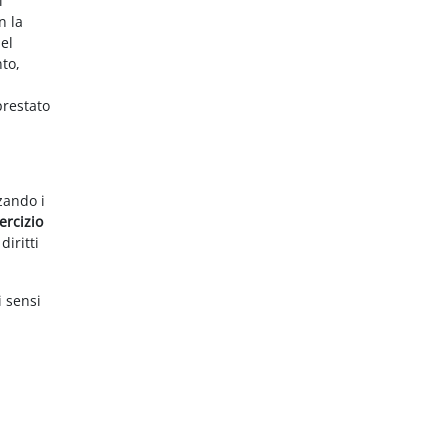
i
n la
el
nto,
prestato
zzando i
ercizio
diritti
i sensi