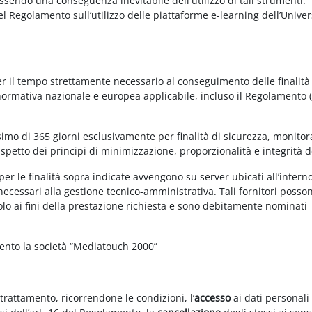
essendo una conseguenza inevitabile dell'utilizzo di tali strumenti.
 del Regolamento sull’utilizzo delle piattaforme e-learning dell’Univer
per il tempo strettamente necessario al conseguimento delle finalità
 normativa nazionale e europea applicabile, incluso il Regolamento 
imo di 365 giorni esclusivamente per finalità di sicurezza, monitor
ispetto dei principi di minimizzazione, proporzionalità e integrità d
per le finalità sopra indicate avvengono su server ubicati all’intern
i necessari alla gestione tecnico-amministrativa. Tali fornitori posso
olo ai fini della prestazione richiesta e sono debitamente nominati
mento la società “Mediatouch 2000”
 trattamento, ricorrendone le condizioni, l’
accesso
ai dati personali 