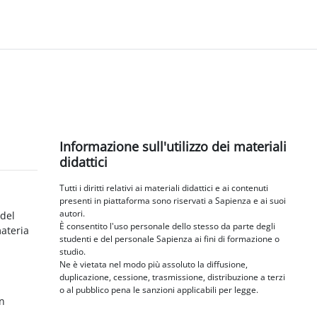
Blocchi
Salta Informazione sull'utilizzo dei materiali didattici
Informazione sull'utilizzo dei materiali
didattici
Tutti i diritti relativi ai materiali didattici e ai contenuti
presenti in piattaforma sono riservati a Sapienza e ai suoi
autori.
 del
È consentito l'uso personale dello stesso da parte degli
materia
studenti e del personale Sapienza ai fini di formazione o
studio.
Ne è vietata nel modo più assoluto la diffusione,
duplicazione, cessione, trasmissione, distribuzione a terzi
o al pubblico pena le sanzioni applicabili per legge.
in