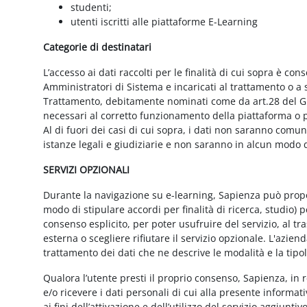
studenti;
utenti iscritti alle piattaforme E-Learning
Categorie di destinatari
L’accesso ai dati raccolti per le finalità di cui sopra è cons
Amministratori di Sistema e incaricati al trattamento o a so
Trattamento, debitamente nominati come da art.28 del GD
necessari al corretto funzionamento della piattaforma o pe
Al di fuori dei casi di cui sopra, i dati non saranno comu
istanze legali e giudiziarie e non saranno in alcun modo d
SERVIZI OPZIONALI
Durante la navigazione su e-learning, Sapienza può proporr
modo di stipulare accordi per finalità di ricerca, studio) 
consenso esplicito, per poter usufruire del servizio, al t
esterna o scegliere rifiutare il servizio opzionale. L'azie
trattamento dei dati che ne descrive le modalità e la tipo
Qualora l’utente presti il proprio consenso, Sapienza, in r
e/o ricevere i dati personali di cui alla presente informati
ai fini dell’attivazione e dell’utilizzo del servizio aggiunti