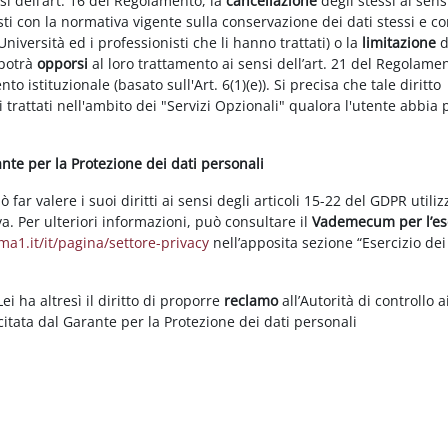
nsi dell’art. 16 del Regolamento, la
cancellazione
degli stessi ai sens
ti con la normativa vigente sulla conservazione dei dati stessi e co
Università ed i professionisti che li hanno trattati) o la
limitazione
d
 potrà
opporsi
al loro trattamento ai sensi dell’art. 21 del Regolame
ento istituzionale (basato sull'Art. 6(1)(e)). Si precisa che tale diritto
 trattati nell'ambito dei "Servizi Opzionali" qualora l'utente abbia 
rante per la Protezione dei dati personali
ar valere i suoi diritti ai sensi degli articoli 15-22 del GDPR utili
va. Per ulteriori informazioni, può consultare il
Vademecum per l’es
a1.it/it/pagina/settore-privacy
nell’apposita sezione “Esercizio dei 
i ha altresì il diritto di proporre
reclamo
all’Autorità di controllo a
rcitata dal Garante per la Protezione dei dati personali