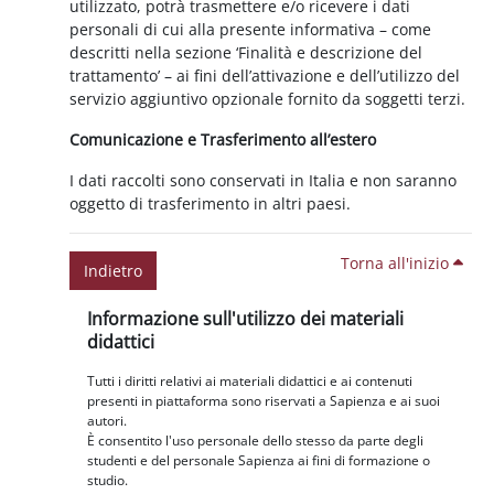
utilizzato, potrà trasmettere e/o ricevere i dati
personali di cui alla presente informativa – come
descritti nella sezione ‘Finalità e descrizione del
trattamento’ – ai fini dell’attivazione e dell’utilizzo del
servizio aggiuntivo opzionale fornito da soggetti terzi.
Comunicazione e Trasferimento all’estero
I dati raccolti sono conservati in Italia e non saranno
oggetto di trasferimento in altri paesi.
Torna all'inizio
Indietro
Blocchi
Salta Informazione sull'utilizzo dei materiali didattici
Informazione sull'utilizzo dei materiali
didattici
Tutti i diritti relativi ai materiali didattici e ai contenuti
presenti in piattaforma sono riservati a Sapienza e ai suoi
autori.
È consentito l'uso personale dello stesso da parte degli
studenti e del personale Sapienza ai fini di formazione o
studio.