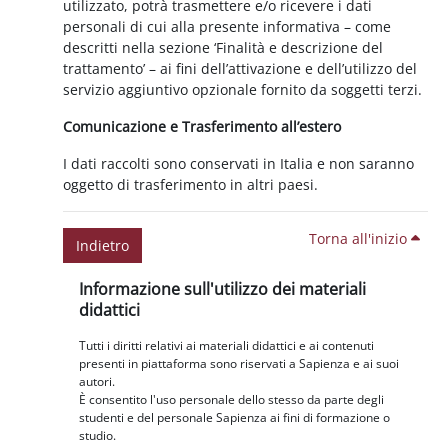
utilizzato, potrà trasmettere e/o ricevere i dati
personali di cui alla presente informativa – come
descritti nella sezione ‘Finalità e descrizione del
trattamento’ – ai fini dell’attivazione e dell’utilizzo del
servizio aggiuntivo opzionale fornito da soggetti terzi.
Comunicazione e Trasferimento all’estero
I dati raccolti sono conservati in Italia e non saranno
oggetto di trasferimento in altri paesi.
Torna all'inizio
Indietro
Blocchi
Salta Informazione sull'utilizzo dei materiali didattici
Informazione sull'utilizzo dei materiali
didattici
Tutti i diritti relativi ai materiali didattici e ai contenuti
presenti in piattaforma sono riservati a Sapienza e ai suoi
autori.
È consentito l'uso personale dello stesso da parte degli
studenti e del personale Sapienza ai fini di formazione o
studio.