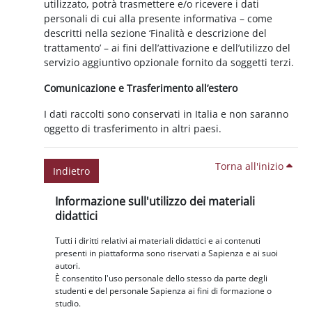
utilizzato, potrà trasmettere e/o ricevere i dati
personali di cui alla presente informativa – come
descritti nella sezione ‘Finalità e descrizione del
trattamento’ – ai fini dell’attivazione e dell’utilizzo del
servizio aggiuntivo opzionale fornito da soggetti terzi.
Comunicazione e Trasferimento all’estero
I dati raccolti sono conservati in Italia e non saranno
oggetto di trasferimento in altri paesi.
Torna all'inizio
Indietro
Blocchi
Salta Informazione sull'utilizzo dei materiali didattici
Informazione sull'utilizzo dei materiali
didattici
Tutti i diritti relativi ai materiali didattici e ai contenuti
presenti in piattaforma sono riservati a Sapienza e ai suoi
autori.
È consentito l'uso personale dello stesso da parte degli
studenti e del personale Sapienza ai fini di formazione o
studio.