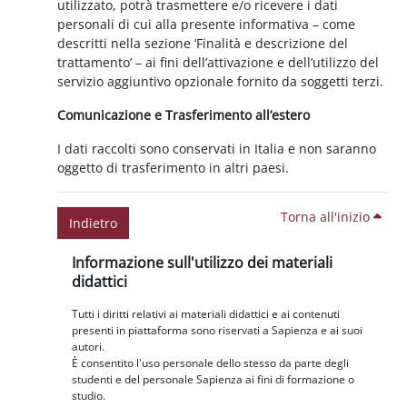
utilizzato, potrà trasmettere e/o ricevere i dati
personali di cui alla presente informativa – come
descritti nella sezione ‘Finalità e descrizione del
trattamento’ – ai fini dell’attivazione e dell’utilizzo del
servizio aggiuntivo opzionale fornito da soggetti terzi.
Comunicazione e Trasferimento all’estero
I dati raccolti sono conservati in Italia e non saranno
oggetto di trasferimento in altri paesi.
Torna all'inizio
Indietro
Blocchi
Salta Informazione sull'utilizzo dei materiali didattici
Informazione sull'utilizzo dei materiali
didattici
Tutti i diritti relativi ai materiali didattici e ai contenuti
presenti in piattaforma sono riservati a Sapienza e ai suoi
autori.
È consentito l'uso personale dello stesso da parte degli
studenti e del personale Sapienza ai fini di formazione o
studio.