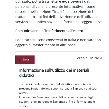
utilizzato, potrà trasmettere e/o ricevere i dati
personali di cui alla presente informativa – come
descritti nella sezione ‘Finalità e descrizione del
trattamento’ – ai fini dell’attivazione e dell’utilizzo del
servizio aggiuntivo opzionale fornito da soggetti terzi.
Comunicazione e Trasferimento all’estero
I dati raccolti sono conservati in Italia e non saranno
oggetto di trasferimento in altri paesi.
Torna all'inizio
Indietro
Blocchi
Salta Informazione sull'utilizzo dei materiali didattici
Informazione sull'utilizzo dei materiali
didattici
Tutti i diritti relativi ai materiali didattici e ai contenuti
presenti in piattaforma sono riservati a Sapienza e ai suoi
autori.
È consentito l'uso personale dello stesso da parte degli
studenti e del personale Sapienza ai fini di formazione o
studio.