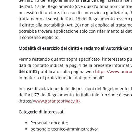
dell’art. 15 del Regolamento, la
rettifica
degli stessi ai se
dell’art. 17 del Regolamento (ove quest’ultima non contras
necessità di tutelare, in caso di contenzioso giudiziario, l’
trattamento ai sensi dell’art. 18 del Regolamento, ovvero
Il diritto alla portabilità (Art. 20) non si applica al trattam
potrebbe trovare applicazione solo con riferimento ai dati
il consenso esplicito.
Modalità di esercizio dei diritti e reclamo all’Autorità Ga
Fermo restando quanto sopra specificato, l’interessato può f
dati di contatto indicati a pag. 1 della presente informati
dei diritti
pubblicato sulla pagina web
https://www.unirom
in materia di protezione dei dati personali”.
In caso di violazione delle disposizioni del Regolamento, Le
dell’art. 77 del Regolamento. In Italia tale funzione è ese
(https://
www.garanteprivacy.it).
Categorie di interessati
Personale docente;
personale tecnico-amministrativo;