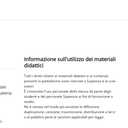
Blocchi
Salta Informazione sull'utilizzo dei materiali didattici
Informazione sull'utilizzo dei materiali
didattici
Tutti i diritti relativi ai materiali didattici e ai contenuti
presenti in piattaforma sono riservati a Sapienza e ai suoi
autori.
 del
È consentito l'uso personale dello stesso da parte degli
materia
studenti e del personale Sapienza ai fini di formazione o
studio.
Ne è vietata nel modo più assoluto la diffusione,
duplicazione, cessione, trasmissione, distribuzione a terzi
o al pubblico pena le sanzioni applicabili per legge.
in