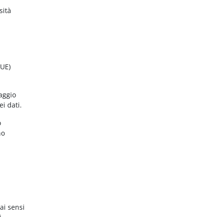
sità
(UE)
aggio
ei dati.
o
no
ai sensi