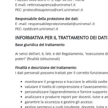
E-mail: rettricesapienza@uniroma1.it
PEC: protocollosapienza@cert.uniroma1.it
Responsabile della protezione dei dati:
E -mail: responsabileprotezionedati@uniroma1.it
PEC: rpd@cert.uniroma1.it
INFORMATIVA PER IL TRATTAMENTO DEI DAT
Base giuridica del trattamento
Ai sensi dell’art. 6, lett. e del Regolamento, “esecuzione 
poteri” (finalità istituzionali)
Finalità e descrizione del trattamento:
I dati personali possono trattati per il corretto funzionam
monitorare il progresso e tracciare le attività svolte
valutare il livello di comprensione e l’avanzamento 
personalizzare l’apprendimento e fornire supporto a
analizzare e produrre report per docenti, tutor e a
garantire la sicurezza e gestire gli accessi;
gestire permessi e ruoli (studente, docente, tutor 