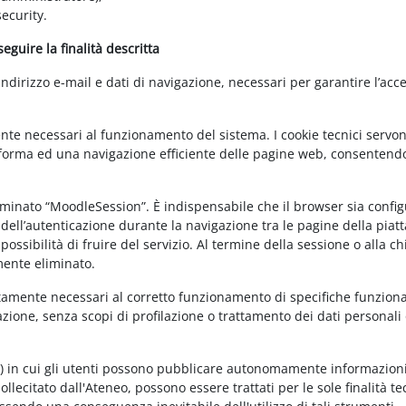
ecurity.
guire la finalità descritta
irizzo e-mail e dati di navigazione, necessari per garantire l’acce
ente necessari al funzionamento del sistema. I cookie tecnici servo
ttaforma ed una navigazione efficiente delle pagine web, consentend
nominato “MoodleSession”. È indispensabile che il browser sia confi
à dell’autenticazione durante la navigazione tra le pagine della piat
ossibilità di fruire del servizio. Al termine della sessione o alla c
mente eliminato.
ettamente necessari al corretto funzionamento di specifiche funziona
azione, senza scopi di profilazione o trattamento dei dati personali 
t) in cui gli utenti possono pubblicare autonomamente informazioni
sollecitato dall'Ateneo, possono essere trattati per le sole finalità t