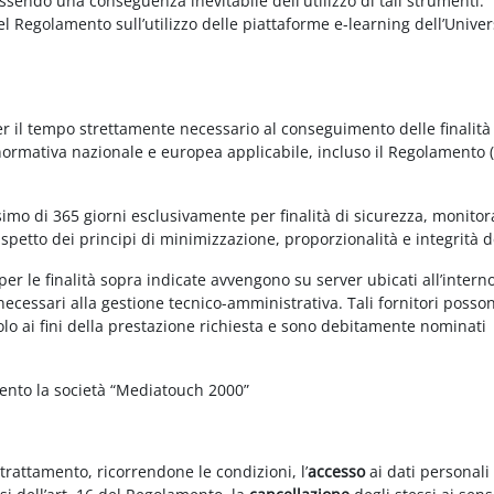
essendo una conseguenza inevitabile dell'utilizzo di tali strumenti.
 del Regolamento sull’utilizzo delle piattaforme e-learning dell’Univer
per il tempo strettamente necessario al conseguimento delle finalità
 normativa nazionale e europea applicabile, incluso il Regolamento 
imo di 365 giorni esclusivamente per finalità di sicurezza, monitor
ispetto dei principi di minimizzazione, proporzionalità e integrità d
per le finalità sopra indicate avvengono su server ubicati all’intern
i necessari alla gestione tecnico-amministrativa. Tali fornitori posso
olo ai fini della prestazione richiesta e sono debitamente nominati
mento la società “Mediatouch 2000”
 trattamento, ricorrendone le condizioni, l’
accesso
ai dati personali 