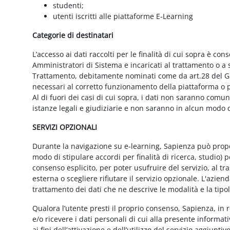
studenti;
utenti iscritti alle piattaforme E-Learning
Categorie di destinatari
L’accesso ai dati raccolti per le finalità di cui sopra è cons
Amministratori di Sistema e incaricati al trattamento o a so
Trattamento, debitamente nominati come da art.28 del GD
necessari al corretto funzionamento della piattaforma o pe
Al di fuori dei casi di cui sopra, i dati non saranno comu
istanze legali e giudiziarie e non saranno in alcun modo d
SERVIZI OPZIONALI
Durante la navigazione su e-learning, Sapienza può proporr
modo di stipulare accordi per finalità di ricerca, studio) 
consenso esplicito, per poter usufruire del servizio, al t
esterna o scegliere rifiutare il servizio opzionale. L'azie
trattamento dei dati che ne descrive le modalità e la tipo
Qualora l’utente presti il proprio consenso, Sapienza, in r
e/o ricevere i dati personali di cui alla presente informati
ai fini dell’attivazione e dell’utilizzo del servizio aggiunti