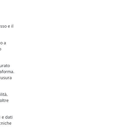
sso e il
no a
o
gurato
taforma.
hiusura
lità,
oltre
 e dati
ecniche