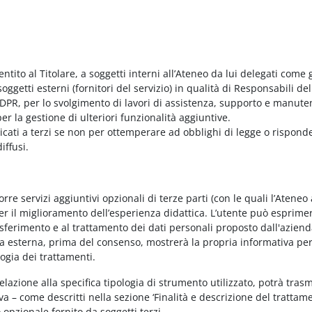
entito al Titolare, a soggetti interni all’Ateneo da lui delegati come g
ggetti esterni (fornitori del servizio) in qualità di Responsabili del
PR, per lo svolgimento di lavori di assistenza, supporto e manute
r la gestione di ulteriori funzionalità aggiuntive.
nicati a terzi se non per ottemperare ad obblighi di legge o rispond
iffusi.
e servizi aggiuntivi opzionali di terze parti (con le quali l’Ateneo
per il miglioramento dell’esperienza didattica. L’utente può esprimer
rasferimento e al trattamento dei dati personali proposto dall'azien
nda esterna, prima del consenso, mostrerà la propria informativa per
logia dei trattamenti.
elazione alla specifica tipologia di strumento utilizzato, potrà tras
va – come descritti nella sezione ‘Finalità e descrizione del trattame
vo opzionale fornito da soggetti terzi.