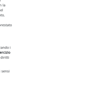
i
n la
el
nto,
prestato
zzando i
ercizio
diritti
i sensi