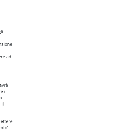
li
nzione
ere ad
 avrà
e il
da
 il
mettere
nto’ –