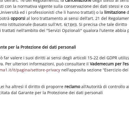
nsi dell’art. 16 del Regolamento, la
cancellazione
degli stessi ai sens
ti con la normativa vigente sulla conservazione dei dati stessi e co
Università ed i professionisti che li hanno trattati) o la
limitazione
d
 potrà
opporsi
al loro trattamento ai sensi dell’art. 21 del Regolame
ento istituzionale (basato sull'Art. 6(1)(e)). Si precisa che tale diritto
 trattati nell'ambito dei "Servizi Opzionali" qualora l'utente abbia 
rante per la Protezione dei dati personali
ar valere i suoi diritti ai sensi degli articoli 15-22 del GDPR utili
va. Per ulteriori informazioni, può consultare il
Vademecum per l’es
a1.it/it/pagina/settore-privacy
nell’apposita sezione “Esercizio dei 
i ha altresì il diritto di proporre
reclamo
all’Autorità di controllo a
rcitata dal Garante per la Protezione dei dati personali