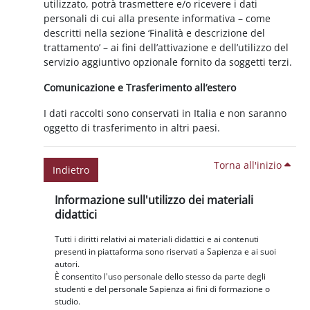
utilizzato, potrà trasmettere e/o ricevere i dati
personali di cui alla presente informativa – come
descritti nella sezione ‘Finalità e descrizione del
trattamento’ – ai fini dell’attivazione e dell’utilizzo del
servizio aggiuntivo opzionale fornito da soggetti terzi.
Comunicazione e Trasferimento all’estero
I dati raccolti sono conservati in Italia e non saranno
oggetto di trasferimento in altri paesi.
Torna all'inizio
Indietro
Blocchi
Salta Informazione sull'utilizzo dei materiali didattici
Informazione sull'utilizzo dei materiali
didattici
Tutti i diritti relativi ai materiali didattici e ai contenuti
presenti in piattaforma sono riservati a Sapienza e ai suoi
autori.
È consentito l'uso personale dello stesso da parte degli
studenti e del personale Sapienza ai fini di formazione o
studio.