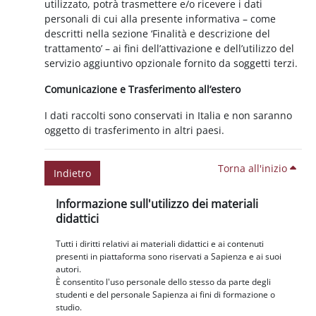
utilizzato, potrà trasmettere e/o ricevere i dati
personali di cui alla presente informativa – come
descritti nella sezione ‘Finalità e descrizione del
trattamento’ – ai fini dell’attivazione e dell’utilizzo del
servizio aggiuntivo opzionale fornito da soggetti terzi.
Comunicazione e Trasferimento all’estero
I dati raccolti sono conservati in Italia e non saranno
oggetto di trasferimento in altri paesi.
Torna all'inizio
Indietro
Blocchi
Salta Informazione sull'utilizzo dei materiali didattici
Informazione sull'utilizzo dei materiali
didattici
Tutti i diritti relativi ai materiali didattici e ai contenuti
presenti in piattaforma sono riservati a Sapienza e ai suoi
autori.
È consentito l'uso personale dello stesso da parte degli
studenti e del personale Sapienza ai fini di formazione o
studio.