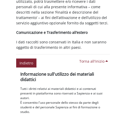
utilizzato, potrà trasmettere e/o ricevere i dati
personali di cui alla presente informativa – come
descritti nella sezione ‘Finalità e descrizione del
trattamento’ – ai fini dell’attivazione e dell’utilizzo del
servizio aggiuntivo opzionale fornito da soggetti terzi.
Comunicazione e Trasferimento all’estero
I dati raccolti sono conservati in Italia e non saranno
oggetto di trasferimento in altri paesi.
Torna all'inizio
Indietro
Blocchi
Salta Informazione sull'utilizzo dei materiali didattici
Informazione sull'utilizzo dei materiali
didattici
Tutti i diritti relativi ai materiali didattici e ai contenuti
presenti in piattaforma sono riservati a Sapienza e ai suoi
autori.
È consentito l'uso personale dello stesso da parte degli
studenti e del personale Sapienza ai fini di formazione o
studio.