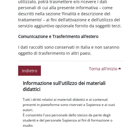
utilizzato, potrà trasmettere e/o ricevere i dati
personali di cui alla presente informativa – come
descritti nella sezione ‘Finalità e descrizione del
trattamento’ – ai fini dell’attivazione e dell’utilizzo del
servizio aggiuntivo opzionale fornito da soggetti terzi.
Comunicazione e Trasferimento all’estero
I dati raccolti sono conservati in Italia e non saranno
oggetto di trasferimento in altri paesi.
Torna all'inizio
Indietro
Blocchi
Salta Informazione sull'utilizzo dei materiali didattici
Informazione sull'utilizzo dei materiali
didattici
Tutti i diritti relativi ai materiali didattici e ai contenuti
presenti in piattaforma sono riservati a Sapienza e ai suoi
autori.
È consentito l'uso personale dello stesso da parte degli
studenti e del personale Sapienza ai fini di formazione o
studio.