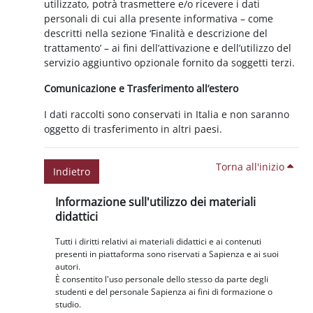
utilizzato, potrà trasmettere e/o ricevere i dati
personali di cui alla presente informativa – come
descritti nella sezione ‘Finalità e descrizione del
trattamento’ – ai fini dell’attivazione e dell’utilizzo del
servizio aggiuntivo opzionale fornito da soggetti terzi.
Comunicazione e Trasferimento all’estero
I dati raccolti sono conservati in Italia e non saranno
oggetto di trasferimento in altri paesi.
Torna all'inizio
Indietro
Blocchi
Salta Informazione sull'utilizzo dei materiali didattici
Informazione sull'utilizzo dei materiali
didattici
Tutti i diritti relativi ai materiali didattici e ai contenuti
presenti in piattaforma sono riservati a Sapienza e ai suoi
autori.
È consentito l'uso personale dello stesso da parte degli
studenti e del personale Sapienza ai fini di formazione o
studio.