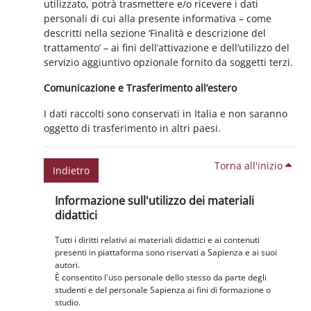
utilizzato, potrà trasmettere e/o ricevere i dati
personali di cui alla presente informativa – come
descritti nella sezione ‘Finalità e descrizione del
trattamento’ – ai fini dell’attivazione e dell’utilizzo del
servizio aggiuntivo opzionale fornito da soggetti terzi.
Comunicazione e Trasferimento all’estero
I dati raccolti sono conservati in Italia e non saranno
oggetto di trasferimento in altri paesi.
Torna all'inizio
Indietro
Blocchi
Salta Informazione sull'utilizzo dei materiali didattici
Informazione sull'utilizzo dei materiali
didattici
Tutti i diritti relativi ai materiali didattici e ai contenuti
presenti in piattaforma sono riservati a Sapienza e ai suoi
autori.
È consentito l'uso personale dello stesso da parte degli
studenti e del personale Sapienza ai fini di formazione o
studio.