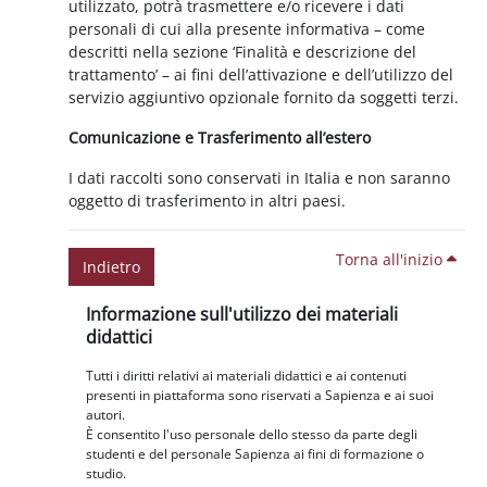
utilizzato, potrà trasmettere e/o ricevere i dati
personali di cui alla presente informativa – come
descritti nella sezione ‘Finalità e descrizione del
trattamento’ – ai fini dell’attivazione e dell’utilizzo del
servizio aggiuntivo opzionale fornito da soggetti terzi.
Comunicazione e Trasferimento all’estero
I dati raccolti sono conservati in Italia e non saranno
oggetto di trasferimento in altri paesi.
Torna all'inizio
Indietro
Blocchi
Salta Informazione sull'utilizzo dei materiali didattici
Informazione sull'utilizzo dei materiali
didattici
Tutti i diritti relativi ai materiali didattici e ai contenuti
presenti in piattaforma sono riservati a Sapienza e ai suoi
autori.
È consentito l'uso personale dello stesso da parte degli
studenti e del personale Sapienza ai fini di formazione o
studio.