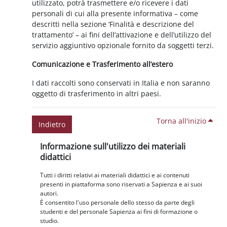
utilizzato, potrà trasmettere e/o ricevere i dati
personali di cui alla presente informativa – come
descritti nella sezione ‘Finalità e descrizione del
trattamento’ – ai fini dell’attivazione e dell’utilizzo del
servizio aggiuntivo opzionale fornito da soggetti terzi.
Comunicazione e Trasferimento all’estero
I dati raccolti sono conservati in Italia e non saranno
oggetto di trasferimento in altri paesi.
Torna all'inizio
Indietro
Blocchi
Salta Informazione sull'utilizzo dei materiali didattici
Informazione sull'utilizzo dei materiali
didattici
Tutti i diritti relativi ai materiali didattici e ai contenuti
presenti in piattaforma sono riservati a Sapienza e ai suoi
autori.
È consentito l'uso personale dello stesso da parte degli
studenti e del personale Sapienza ai fini di formazione o
studio.