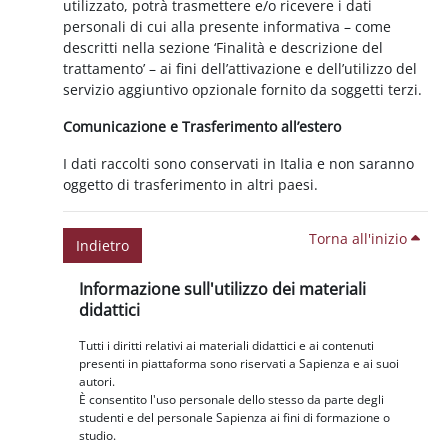
utilizzato, potrà trasmettere e/o ricevere i dati
personali di cui alla presente informativa – come
descritti nella sezione ‘Finalità e descrizione del
trattamento’ – ai fini dell’attivazione e dell’utilizzo del
servizio aggiuntivo opzionale fornito da soggetti terzi.
Comunicazione e Trasferimento all’estero
I dati raccolti sono conservati in Italia e non saranno
oggetto di trasferimento in altri paesi.
Torna all'inizio
Indietro
Blocchi
Salta Informazione sull'utilizzo dei materiali didattici
Informazione sull'utilizzo dei materiali
didattici
Tutti i diritti relativi ai materiali didattici e ai contenuti
presenti in piattaforma sono riservati a Sapienza e ai suoi
autori.
È consentito l'uso personale dello stesso da parte degli
studenti e del personale Sapienza ai fini di formazione o
studio.