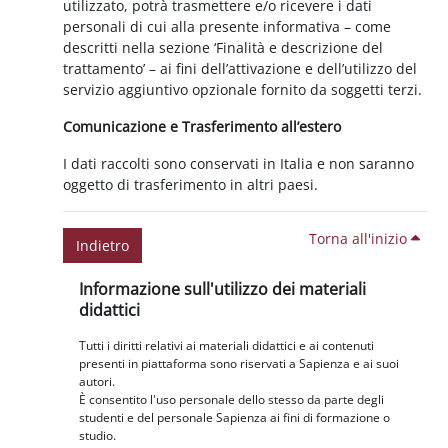
utilizzato, potrà trasmettere e/o ricevere i dati
personali di cui alla presente informativa – come
descritti nella sezione ‘Finalità e descrizione del
trattamento’ – ai fini dell’attivazione e dell’utilizzo del
servizio aggiuntivo opzionale fornito da soggetti terzi.
Comunicazione e Trasferimento all’estero
I dati raccolti sono conservati in Italia e non saranno
oggetto di trasferimento in altri paesi.
Torna all'inizio
Indietro
Blocchi
Salta Informazione sull'utilizzo dei materiali didattici
Informazione sull'utilizzo dei materiali
didattici
Tutti i diritti relativi ai materiali didattici e ai contenuti
presenti in piattaforma sono riservati a Sapienza e ai suoi
autori.
È consentito l'uso personale dello stesso da parte degli
studenti e del personale Sapienza ai fini di formazione o
studio.