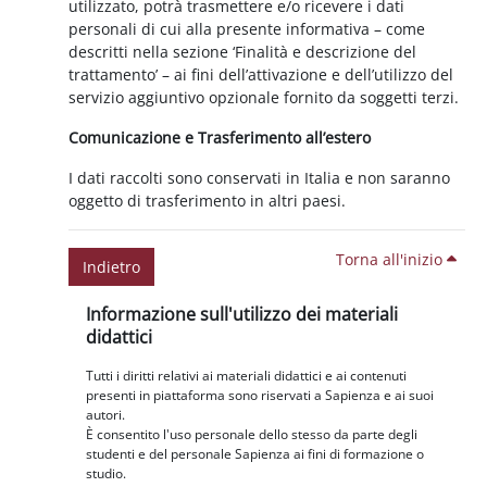
utilizzato, potrà trasmettere e/o ricevere i dati
personali di cui alla presente informativa – come
descritti nella sezione ‘Finalità e descrizione del
trattamento’ – ai fini dell’attivazione e dell’utilizzo del
servizio aggiuntivo opzionale fornito da soggetti terzi.
Comunicazione e Trasferimento all’estero
I dati raccolti sono conservati in Italia e non saranno
oggetto di trasferimento in altri paesi.
Torna all'inizio
Indietro
Blocchi
Salta Informazione sull'utilizzo dei materiali didattici
Informazione sull'utilizzo dei materiali
didattici
Tutti i diritti relativi ai materiali didattici e ai contenuti
presenti in piattaforma sono riservati a Sapienza e ai suoi
autori.
È consentito l'uso personale dello stesso da parte degli
studenti e del personale Sapienza ai fini di formazione o
studio.