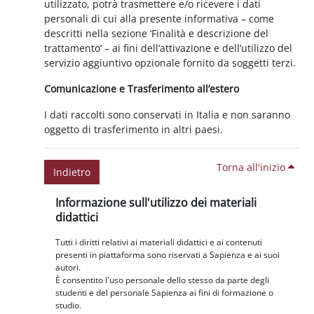
utilizzato, potrà trasmettere e/o ricevere i dati
personali di cui alla presente informativa – come
descritti nella sezione ‘Finalità e descrizione del
trattamento’ – ai fini dell’attivazione e dell’utilizzo del
servizio aggiuntivo opzionale fornito da soggetti terzi.
Comunicazione e Trasferimento all’estero
I dati raccolti sono conservati in Italia e non saranno
oggetto di trasferimento in altri paesi.
Torna all'inizio
Indietro
Blocchi
Salta Informazione sull'utilizzo dei materiali didattici
Informazione sull'utilizzo dei materiali
didattici
Tutti i diritti relativi ai materiali didattici e ai contenuti
presenti in piattaforma sono riservati a Sapienza e ai suoi
autori.
È consentito l'uso personale dello stesso da parte degli
studenti e del personale Sapienza ai fini di formazione o
studio.