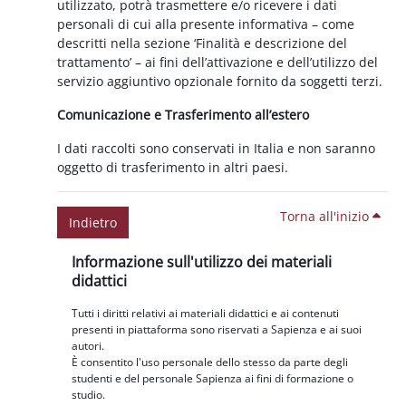
utilizzato, potrà trasmettere e/o ricevere i dati
personali di cui alla presente informativa – come
descritti nella sezione ‘Finalità e descrizione del
trattamento’ – ai fini dell’attivazione e dell’utilizzo del
servizio aggiuntivo opzionale fornito da soggetti terzi.
Comunicazione e Trasferimento all’estero
I dati raccolti sono conservati in Italia e non saranno
oggetto di trasferimento in altri paesi.
Torna all'inizio
Indietro
Blocchi
Salta Informazione sull'utilizzo dei materiali didattici
Informazione sull'utilizzo dei materiali
didattici
Tutti i diritti relativi ai materiali didattici e ai contenuti
presenti in piattaforma sono riservati a Sapienza e ai suoi
autori.
È consentito l'uso personale dello stesso da parte degli
studenti e del personale Sapienza ai fini di formazione o
studio.