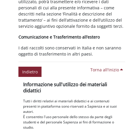
utilizzato, potrà trasmettere e/o ricevere i dati
personali di cui alla presente informativa – come
descritti nella sezione ‘Finalità e descrizione del
trattamento’ – ai fini dell’attivazione e dell’utilizzo del
servizio aggiuntivo opzionale fornito da soggetti terzi.
Comunicazione e Trasferimento all’estero
I dati raccolti sono conservati in Italia e non saranno
oggetto di trasferimento in altri paesi.
Torna all'inizio
Indietro
Blocchi
Salta Informazione sull'utilizzo dei materiali didattici
Informazione sull'utilizzo dei materiali
didattici
Tutti i diritti relativi ai materiali didattici e ai contenuti
presenti in piattaforma sono riservati a Sapienza e ai suoi
autori.
È consentito l'uso personale dello stesso da parte degli
studenti e del personale Sapienza ai fini di formazione o
studio.