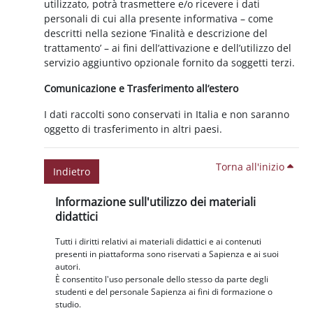
utilizzato, potrà trasmettere e/o ricevere i dati
personali di cui alla presente informativa – come
descritti nella sezione ‘Finalità e descrizione del
trattamento’ – ai fini dell’attivazione e dell’utilizzo del
servizio aggiuntivo opzionale fornito da soggetti terzi.
Comunicazione e Trasferimento all’estero
I dati raccolti sono conservati in Italia e non saranno
oggetto di trasferimento in altri paesi.
Torna all'inizio
Indietro
Blocchi
Salta Informazione sull'utilizzo dei materiali didattici
Informazione sull'utilizzo dei materiali
didattici
Tutti i diritti relativi ai materiali didattici e ai contenuti
presenti in piattaforma sono riservati a Sapienza e ai suoi
autori.
È consentito l'uso personale dello stesso da parte degli
studenti e del personale Sapienza ai fini di formazione o
studio.