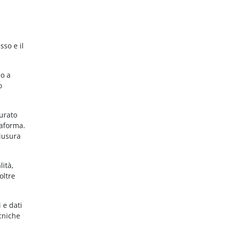
sso e il
no a
o
gurato
taforma.
hiusura
lità,
oltre
 e dati
ecniche