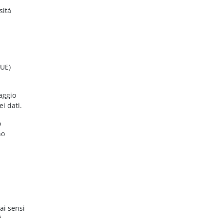
sità
(UE)
aggio
ei dati.
o
no
ai sensi