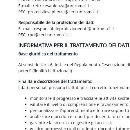
E-mail: rettricesapienza@uniroma1.it
PEC: protocollosapienza@cert.uniroma1.it
Responsabile della protezione dei dati:
E -mail: responsabileprotezionedati@uniroma1.it
PEC: rpd@cert.uniroma1.it
INFORMATIVA PER IL TRATTAMENTO DEI DAT
Base giuridica del trattamento
Ai sensi dell’art. 6, lett. e del Regolamento, “esecuzione 
poteri” (finalità istituzionali)
Finalità e descrizione del trattamento:
I dati personali possono trattati per il corretto funzionam
monitorare il progresso e tracciare le attività svolte
valutare il livello di comprensione e l’avanzamento 
personalizzare l’apprendimento e fornire supporto a
analizzare e produrre report per docenti, tutor e a
garantire la sicurezza e gestire gli accessi;
gestire permessi e ruoli (studente, docente, tutor 