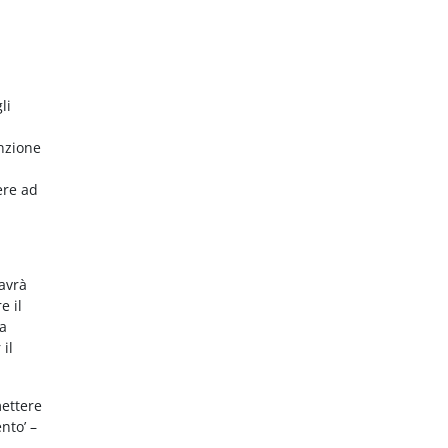
li
nzione
ere ad
 avrà
e il
da
 il
mettere
nto’ –