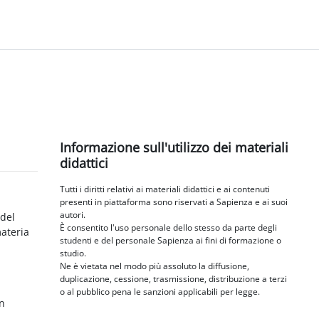
Blocchi
Salta Informazione sull'utilizzo dei materiali didattici
Informazione sull'utilizzo dei materiali
didattici
Tutti i diritti relativi ai materiali didattici e ai contenuti
presenti in piattaforma sono riservati a Sapienza e ai suoi
autori.
 del
È consentito l'uso personale dello stesso da parte degli
materia
studenti e del personale Sapienza ai fini di formazione o
studio.
Ne è vietata nel modo più assoluto la diffusione,
duplicazione, cessione, trasmissione, distribuzione a terzi
o al pubblico pena le sanzioni applicabili per legge.
in