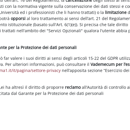
nsi dell’art. 16 del Regolamento, la
cancellazione
degli stessi ai sens
ti con la normativa vigente sulla conservazione dei dati stessi e co
Università ed i professionisti che li hanno trattati) o la
limitazione
d
 potrà
opporsi
al loro trattamento ai sensi dell’art. 21 del Regolame
ento istituzionale (basato sull'Art. 6(1)(e)). Si precisa che tale diritto
 trattati nell'ambito dei "Servizi Opzionali" qualora l'utente abbia 
rante per la Protezione dei dati personali
ar valere i suoi diritti ai sensi degli articoli 15-22 del GDPR utili
va. Per ulteriori informazioni, può consultare il
Vademecum per l’es
a1.it/it/pagina/settore-privacy
nell’apposita sezione “Esercizio dei 
i ha altresì il diritto di proporre
reclamo
all’Autorità di controllo a
rcitata dal Garante per la Protezione dei dati personali