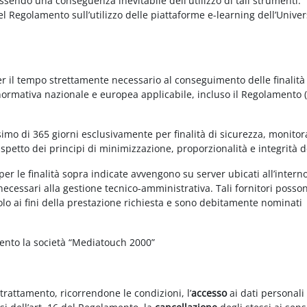
essendo una conseguenza inevitabile dell'utilizzo di tali strumenti.
 del Regolamento sull’utilizzo delle piattaforme e-learning dell’Univer
per il tempo strettamente necessario al conseguimento delle finalità
 normativa nazionale e europea applicabile, incluso il Regolamento 
imo di 365 giorni esclusivamente per finalità di sicurezza, monitor
ispetto dei principi di minimizzazione, proporzionalità e integrità d
per le finalità sopra indicate avvengono su server ubicati all’intern
i necessari alla gestione tecnico-amministrativa. Tali fornitori posso
olo ai fini della prestazione richiesta e sono debitamente nominati
mento la società “Mediatouch 2000”
 trattamento, ricorrendone le condizioni, l’
accesso
ai dati personali 