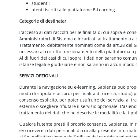
studenti;
utenti iscritti alle piattaforme E-Learning
Categorie di destinatari
L’accesso ai dati raccolti per le finalità di cui sopra è cons
Amministratori di Sistema e incaricati al trattamento o a so
Trattamento, debitamente nominati come da art.28 del GD
necessari al corretto funzionamento della piattaforma o pe
Al di fuori dei casi di cui sopra, i dati non saranno comu
istanze legali e giudiziarie e non saranno in alcun modo d
SERVIZI OPZIONALI
Durante la navigazione su e-learning, Sapienza può proporr
modo di stipulare accordi per finalità di ricerca, studio) 
consenso esplicito, per poter usufruire del servizio, al t
esterna o scegliere rifiutare il servizio opzionale. L'azie
trattamento dei dati che ne descrive le modalità e la tipo
Qualora l’utente presti il proprio consenso, Sapienza, in r
e/o ricevere i dati personali di cui alla presente informati
ai fini dell’attivazione e dell’utilizzo del servizio aggiunti