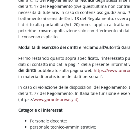
dell’art. 15 del Regolamento, la
rettifica
degli stessi ai se
dell’art. 17 del Regolamento (ove quest’ultima non contras
necessità di tutelare, in caso di contenzioso giudiziario, l’
trattamento ai sensi dell’art. 18 del Regolamento, ovvero
Il diritto alla portabilità (Art. 20) non si applica al trattam
potrebbe trovare applicazione solo con riferimento ai dati
il consenso esplicito.
Modalità di esercizio dei diritti e reclamo all’Autorità Ga
Fermo restando quanto sopra specificato, l’interessato può f
dati di contatto indicati a pag. 1 della presente informati
dei diritti
pubblicato sulla pagina web
https://www.unirom
in materia di protezione dei dati personali”.
In caso di violazione delle disposizioni del Regolamento, Le
dell’art. 77 del Regolamento. In Italia tale funzione è ese
(https://
www.garanteprivacy.it).
Categorie di interessati
Personale docente;
personale tecnico-amministrativo;