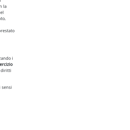
i
n la
el
nto,
prestato
zzando i
ercizio
diritti
i sensi