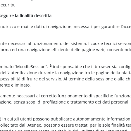
ecurity.
guire la finalità descritta
irizzo e-mail e dati di navigazione, necessari per garantire l’acce
ente necessari al funzionamento del sistema. I cookie tecnici servo
ttaforma ed una navigazione efficiente delle pagine web, consentend
nominato “MoodleSession”. È indispensabile che il browser sia confi
à dell’autenticazione durante la navigazione tra le pagine della piat
ossibilità di fruire del servizio. Al termine della sessione o alla c
mente eliminato.
ettamente necessari al corretto funzionamento di specifiche funziona
azione, senza scopi di profilazione o trattamento dei dati personali 
t) in cui gli utenti possono pubblicare autonomamente informazioni
sollecitato dall'Ateneo, possono essere trattati per le sole finalità t