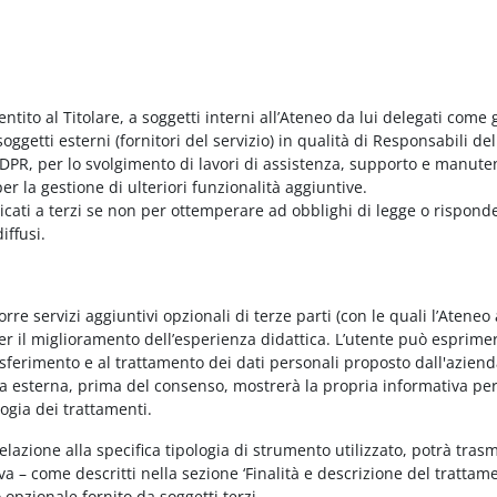
entito al Titolare, a soggetti interni all’Ateneo da lui delegati come g
ggetti esterni (fornitori del servizio) in qualità di Responsabili del
PR, per lo svolgimento di lavori di assistenza, supporto e manute
r la gestione di ulteriori funzionalità aggiuntive.
nicati a terzi se non per ottemperare ad obblighi di legge o rispond
iffusi.
e servizi aggiuntivi opzionali di terze parti (con le quali l’Ateneo
per il miglioramento dell’esperienza didattica. L’utente può esprimer
rasferimento e al trattamento dei dati personali proposto dall'azien
nda esterna, prima del consenso, mostrerà la propria informativa per
logia dei trattamenti.
elazione alla specifica tipologia di strumento utilizzato, potrà tras
va – come descritti nella sezione ‘Finalità e descrizione del trattame
vo opzionale fornito da soggetti terzi.