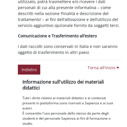
utilizzato, potrà trasmettere e/o ricevere i dati
personali di cui alla presente informativa – come
descritti nella sezione ‘Finalità e descrizione del
trattamento’ – ai fini dell’attivazione e dell’utilizzo del
servizio aggiuntivo opzionale fornito da soggetti terzi.
Comunicazione e Trasferimento all’estero
I dati raccolti sono conservati in Italia e non saranno
oggetto di trasferimento in altri paesi.
Torna all'inizio
Indietro
Blocchi
Salta Informazione sull'utilizzo dei materiali didattici
Informazione sull'utilizzo dei materiali
didattici
Tutti i diritti relativi ai materiali didattici e ai contenuti
presenti in piattaforma sono riservati a Sapienza e ai suoi
autori.
È consentito l'uso personale dello stesso da parte degli
studenti e del personale Sapienza ai fini di formazione o
studio.