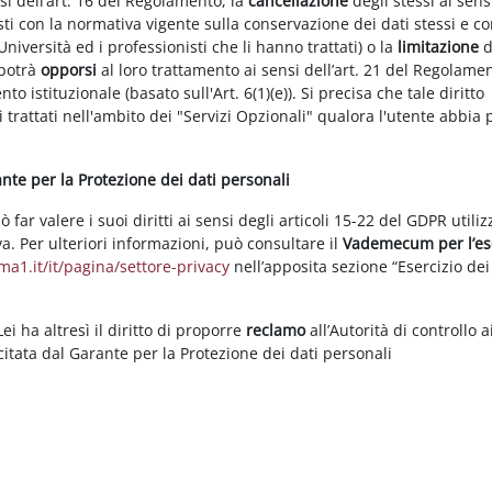
nsi dell’art. 16 del Regolamento, la
cancellazione
degli stessi ai sens
ti con la normativa vigente sulla conservazione dei dati stessi e co
Università ed i professionisti che li hanno trattati) o la
limitazione
d
 potrà
opporsi
al loro trattamento ai sensi dell’art. 21 del Regolame
ento istituzionale (basato sull'Art. 6(1)(e)). Si precisa che tale diritto
 trattati nell'ambito dei "Servizi Opzionali" qualora l'utente abbia 
rante per la Protezione dei dati personali
ar valere i suoi diritti ai sensi degli articoli 15-22 del GDPR utili
va. Per ulteriori informazioni, può consultare il
Vademecum per l’es
a1.it/it/pagina/settore-privacy
nell’apposita sezione “Esercizio dei 
i ha altresì il diritto di proporre
reclamo
all’Autorità di controllo a
rcitata dal Garante per la Protezione dei dati personali