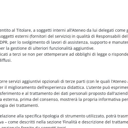
entito al Titolare, a soggetti interni all’Ateneo da lui delegati come g
ggetti esterni (fornitori del servizio) in qualità di Responsabili del
PR, per lo svolgimento di lavori di assistenza, supporto e manute
r la gestione di ulteriori funzionalità aggiuntive.
nicati a terzi se non per ottemperare ad obblighi di legge o rispond
iffusi.
e servizi aggiuntivi opzionali di terze parti (con le quali l’Ateneo
per il miglioramento dell’esperienza didattica. L’utente può esprimer
rasferimento e al trattamento dei dati personali proposto dall'azien
nda esterna, prima del consenso, mostrerà la propria informativa per
logia dei trattamenti.
elazione alla specifica tipologia di strumento utilizzato, potrà tras
va – come descritti nella sezione ‘Finalità e descrizione del trattame
vo opzionale fornito da soggetti terzi.