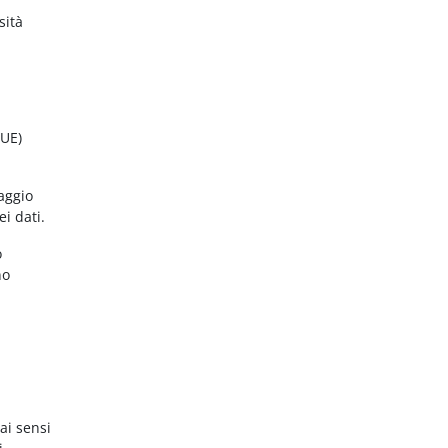
sità
(UE)
aggio
ei dati.
o
no
ai sensi