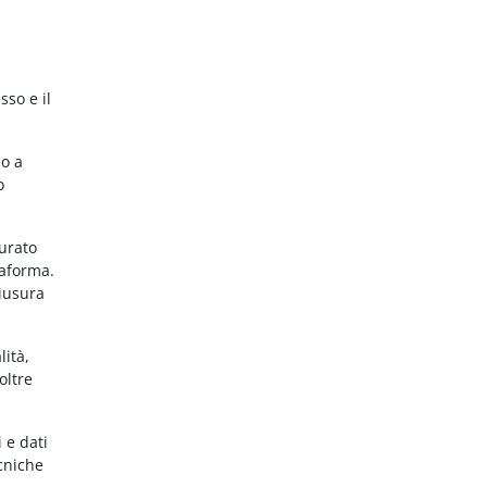
sso e il
no a
o
gurato
taforma.
hiusura
lità,
oltre
 e dati
ecniche