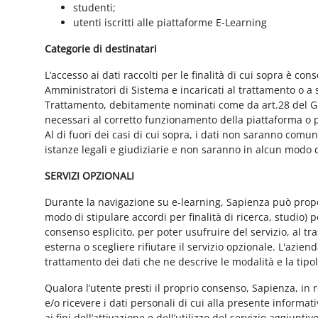
studenti;
utenti iscritti alle piattaforme E-Learning
Categorie di destinatari
L’accesso ai dati raccolti per le finalità di cui sopra è cons
Amministratori di Sistema e incaricati al trattamento o a so
Trattamento, debitamente nominati come da art.28 del GD
necessari al corretto funzionamento della piattaforma o pe
Al di fuori dei casi di cui sopra, i dati non saranno comu
istanze legali e giudiziarie e non saranno in alcun modo d
SERVIZI OPZIONALI
Durante la navigazione su e-learning, Sapienza può proporr
modo di stipulare accordi per finalità di ricerca, studio) 
consenso esplicito, per poter usufruire del servizio, al t
esterna o scegliere rifiutare il servizio opzionale. L'azie
trattamento dei dati che ne descrive le modalità e la tipo
Qualora l’utente presti il proprio consenso, Sapienza, in r
e/o ricevere i dati personali di cui alla presente informati
ai fini dell’attivazione e dell’utilizzo del servizio aggiunti