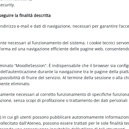
ecurity.
guire la finalità descritta
irizzo e-mail e dati di navigazione, necessari per garantire l’acce
ente necessari al funzionamento del sistema. I cookie tecnici servo
ttaforma ed una navigazione efficiente delle pagine web, consentend
nominato “MoodleSession”. È indispensabile che il browser sia confi
à dell’autenticazione durante la navigazione tra le pagine della piat
ossibilità di fruire del servizio. Al termine della sessione o alla c
mente eliminato.
ettamente necessari al corretto funzionamento di specifiche funziona
azione, senza scopi di profilazione o trattamento dei dati personali 
t) in cui gli utenti possono pubblicare autonomamente informazioni
sollecitato dall'Ateneo, possono essere trattati per le sole finalità t