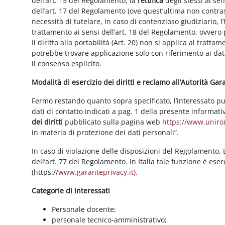
dell’art. 15 del Regolamento, la
rettifica
degli stessi ai se
dell’art. 17 del Regolamento (ove quest’ultima non contras
necessità di tutelare, in caso di contenzioso giudiziario, l’
trattamento ai sensi dell’art. 18 del Regolamento, ovvero
Il diritto alla portabilità (Art. 20) non si applica al trattam
potrebbe trovare applicazione solo con riferimento ai dati
il consenso esplicito.
Modalità di esercizio dei diritti e reclamo all’Autorità Ga
Fermo restando quanto sopra specificato, l’interessato può f
dati di contatto indicati a pag. 1 della presente informati
dei diritti
pubblicato sulla pagina web
https://www.unirom
in materia di protezione dei dati personali”.
In caso di violazione delle disposizioni del Regolamento, Le
dell’art. 77 del Regolamento. In Italia tale funzione è ese
(https://
www.garanteprivacy.it).
Categorie di interessati
Personale docente;
personale tecnico-amministrativo;