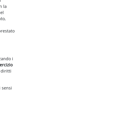
i
n la
el
nto,
prestato
zzando i
ercizio
diritti
i sensi