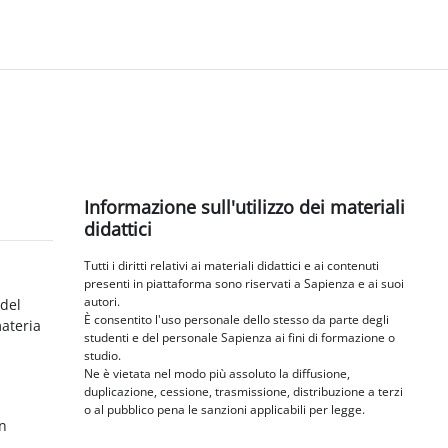
Blocchi
Salta Informazione sull'utilizzo dei materiali didattici
Informazione sull'utilizzo dei materiali
didattici
Tutti i diritti relativi ai materiali didattici e ai contenuti
presenti in piattaforma sono riservati a Sapienza e ai suoi
autori.
 del
È consentito l'uso personale dello stesso da parte degli
materia
studenti e del personale Sapienza ai fini di formazione o
studio.
Ne è vietata nel modo più assoluto la diffusione,
duplicazione, cessione, trasmissione, distribuzione a terzi
o al pubblico pena le sanzioni applicabili per legge.
in