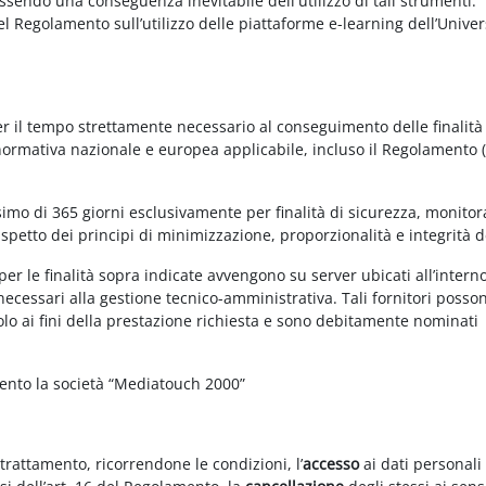
essendo una conseguenza inevitabile dell'utilizzo di tali strumenti.
 del Regolamento sull’utilizzo delle piattaforme e-learning dell’Univer
per il tempo strettamente necessario al conseguimento delle finalità
 normativa nazionale e europea applicabile, incluso il Regolamento 
imo di 365 giorni esclusivamente per finalità di sicurezza, monitor
ispetto dei principi di minimizzazione, proporzionalità e integrità d
per le finalità sopra indicate avvengono su server ubicati all’intern
i necessari alla gestione tecnico-amministrativa. Tali fornitori posso
olo ai fini della prestazione richiesta e sono debitamente nominati
mento la società “Mediatouch 2000”
 trattamento, ricorrendone le condizioni, l’
accesso
ai dati personali 