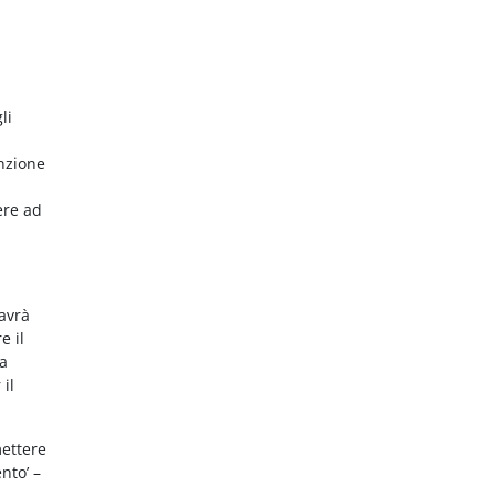
li
nzione
ere ad
 avrà
e il
da
 il
mettere
nto’ –