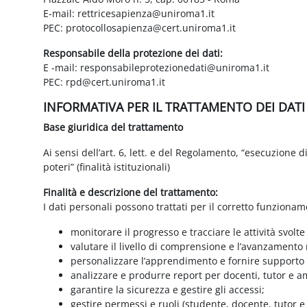
E-mail: rettricesapienza@uniroma1.it
PEC: protocollosapienza@cert.uniroma1.it
Responsabile della protezione dei dati:
E -mail: responsabileprotezionedati@uniroma1.it
PEC: rpd@cert.uniroma1.it
INFORMATIVA PER IL TRATTAMENTO DEI DAT
Base giuridica del trattamento
Ai sensi dell’art. 6, lett. e del Regolamento, “esecuzione 
poteri” (finalità istituzionali)
Finalità e descrizione del trattamento:
I dati personali possono trattati per il corretto funzionam
monitorare il progresso e tracciare le attività svolte
valutare il livello di comprensione e l’avanzamento 
personalizzare l’apprendimento e fornire supporto a
analizzare e produrre report per docenti, tutor e a
garantire la sicurezza e gestire gli accessi;
gestire permessi e ruoli (studente, docente, tutor 