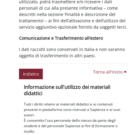
utilizzato, potrà trasmettere e/o ricevere i dati
personali di cui alla presente informativa – come
descritti nella sezione ‘Finalità e descrizione del
trattamento’ – ai fini dell’attivazione e dell’utilizzo del
servizio aggiuntivo opzionale fornito da soggetti terzi.
Comunicazione e Trasferimento all’estero
I dati raccolti sono conservati in Italia e non saranno
oggetto di trasferimento in altri paesi.
Torna all'inizio
Indietro
Blocchi
Salta Informazione sull'utilizzo dei materiali didattici
Informazione sull'utilizzo dei materiali
didattici
Tutti i diritti relativi ai materiali didattici e ai contenuti
presenti in piattaforma sono riservati a Sapienza e ai suoi
autori.
È consentito l'uso personale dello stesso da parte degli
studenti e del personale Sapienza ai fini di formazione o
studio.