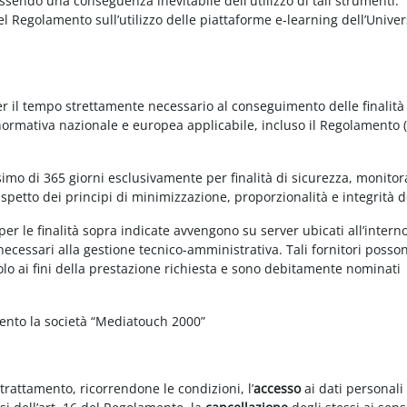
essendo una conseguenza inevitabile dell'utilizzo di tali strumenti.
 del Regolamento sull’utilizzo delle piattaforme e-learning dell’Univer
per il tempo strettamente necessario al conseguimento delle finalità
 normativa nazionale e europea applicabile, incluso il Regolamento 
imo di 365 giorni esclusivamente per finalità di sicurezza, monitor
ispetto dei principi di minimizzazione, proporzionalità e integrità d
per le finalità sopra indicate avvengono su server ubicati all’intern
i necessari alla gestione tecnico-amministrativa. Tali fornitori posso
olo ai fini della prestazione richiesta e sono debitamente nominati
mento la società “Mediatouch 2000”
 trattamento, ricorrendone le condizioni, l’
accesso
ai dati personali 