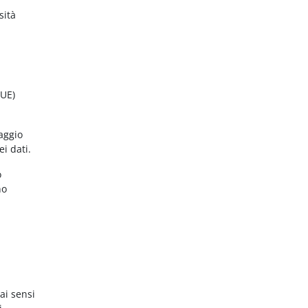
sità
(UE)
aggio
ei dati.
o
no
ai sensi