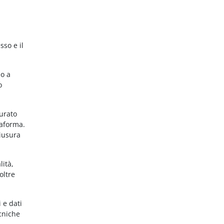
sso e il
no a
o
gurato
taforma.
hiusura
lità,
oltre
 e dati
ecniche