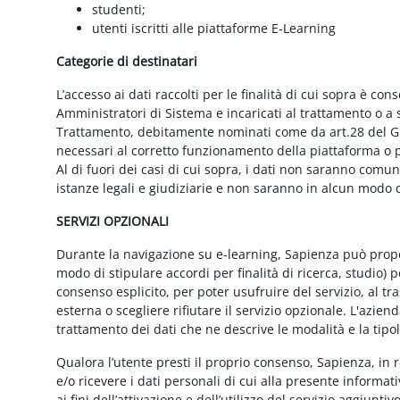
studenti;
utenti iscritti alle piattaforme E-Learning
Categorie di destinatari
L’accesso ai dati raccolti per le finalità di cui sopra è cons
Amministratori di Sistema e incaricati al trattamento o a so
Trattamento, debitamente nominati come da art.28 del GD
necessari al corretto funzionamento della piattaforma o pe
Al di fuori dei casi di cui sopra, i dati non saranno comu
istanze legali e giudiziarie e non saranno in alcun modo d
SERVIZI OPZIONALI
Durante la navigazione su e-learning, Sapienza può proporr
modo di stipulare accordi per finalità di ricerca, studio) 
consenso esplicito, per poter usufruire del servizio, al t
esterna o scegliere rifiutare il servizio opzionale. L'azie
trattamento dei dati che ne descrive le modalità e la tipo
Qualora l’utente presti il proprio consenso, Sapienza, in r
e/o ricevere i dati personali di cui alla presente informati
ai fini dell’attivazione e dell’utilizzo del servizio aggiunti