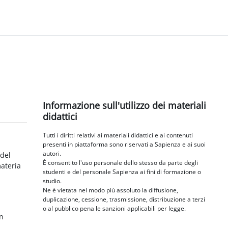
Blocchi
Salta Informazione sull'utilizzo dei materiali didattici
Informazione sull'utilizzo dei materiali
didattici
Tutti i diritti relativi ai materiali didattici e ai contenuti
presenti in piattaforma sono riservati a Sapienza e ai suoi
autori.
 del
È consentito l'uso personale dello stesso da parte degli
materia
studenti e del personale Sapienza ai fini di formazione o
studio.
Ne è vietata nel modo più assoluto la diffusione,
duplicazione, cessione, trasmissione, distribuzione a terzi
o al pubblico pena le sanzioni applicabili per legge.
in