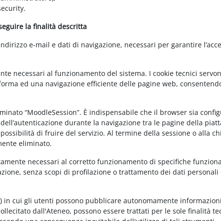
ecurity.
guire la finalità descritta
irizzo e-mail e dati di navigazione, necessari per garantire l’acce
ente necessari al funzionamento del sistema. I cookie tecnici servo
ttaforma ed una navigazione efficiente delle pagine web, consentend
nominato “MoodleSession”. È indispensabile che il browser sia confi
à dell’autenticazione durante la navigazione tra le pagine della piat
ossibilità di fruire del servizio. Al termine della sessione o alla c
mente eliminato.
ettamente necessari al corretto funzionamento di specifiche funziona
azione, senza scopi di profilazione o trattamento dei dati personali 
t) in cui gli utenti possono pubblicare autonomamente informazioni
sollecitato dall'Ateneo, possono essere trattati per le sole finalità t