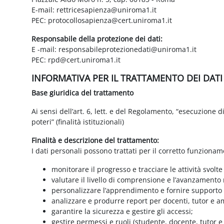
E-mail: rettricesapienza@uniroma1.it
PEC: protocollosapienza@cert.uniroma1.it
Responsabile della protezione dei dati:
E -mail: responsabileprotezionedati@uniroma1.it
PEC: rpd@cert.uniroma1.it
INFORMATIVA PER IL TRATTAMENTO DEI DAT
Base giuridica del trattamento
Ai sensi dell’art. 6, lett. e del Regolamento, “esecuzione 
poteri” (finalità istituzionali)
Finalità e descrizione del trattamento:
I dati personali possono trattati per il corretto funzionam
monitorare il progresso e tracciare le attività svolte
valutare il livello di comprensione e l’avanzamento 
personalizzare l’apprendimento e fornire supporto a
analizzare e produrre report per docenti, tutor e a
garantire la sicurezza e gestire gli accessi;
gestire permessi e ruoli (studente, docente, tutor 