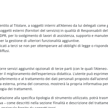
entito al Titolare, a soggetti interni all’Ateneo da lui delegati come g
ggetti esterni (fornitori del servizio) in qualità di Responsabili del
PR, per lo svolgimento di lavori di assistenza, supporto e manute
r la gestione di ulteriori funzionalità aggiuntive.
nicati a terzi se non per ottemperare ad obblighi di legge o rispond
iffusi.
e servizi aggiuntivi opzionali di terze parti (con le quali l’Ateneo
per il miglioramento dell’esperienza didattica. L’utente può esprimer
rasferimento e al trattamento dei dati personali proposto dall'azien
nda esterna, prima del consenso, mostrerà la propria informativa per
logia dei trattamenti.
elazione alla specifica tipologia di strumento utilizzato, potrà tras
va – come descritti nella sezione ‘Finalità e descrizione del trattame
vo opzionale fornito da soggetti terzi.