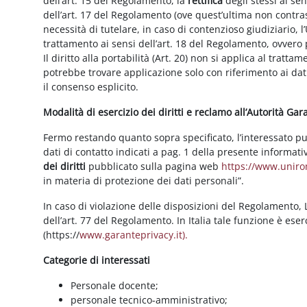
dell’art. 15 del Regolamento, la
rettifica
degli stessi ai se
dell’art. 17 del Regolamento (ove quest’ultima non contras
necessità di tutelare, in caso di contenzioso giudiziario, l’
trattamento ai sensi dell’art. 18 del Regolamento, ovvero
Il diritto alla portabilità (Art. 20) non si applica al trattam
potrebbe trovare applicazione solo con riferimento ai dati
il consenso esplicito.
Modalità di esercizio dei diritti e reclamo all’Autorità Ga
Fermo restando quanto sopra specificato, l’interessato può f
dati di contatto indicati a pag. 1 della presente informati
dei diritti
pubblicato sulla pagina web
https://www.unirom
in materia di protezione dei dati personali”.
In caso di violazione delle disposizioni del Regolamento, Le
dell’art. 77 del Regolamento. In Italia tale funzione è ese
(https://
www.garanteprivacy.it).
Categorie di interessati
Personale docente;
personale tecnico-amministrativo;