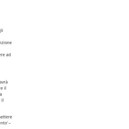
li
nzione
ere ad
 avrà
e il
da
 il
mettere
nto’ –