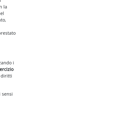
i
n la
el
nto,
prestato
zzando i
ercizio
diritti
i sensi