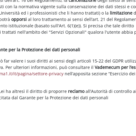
nsi dell’art. 16 del Regolamento, la
cancellazione
degli stessi ai sens
ti con la normativa vigente sulla conservazione dei dati stessi e co
Università ed i professionisti che li hanno trattati) o la
limitazione
d
 potrà
opporsi
al loro trattamento ai sensi dell’art. 21 del Regolame
ento istituzionale (basato sull'Art. 6(1)(e)). Si precisa che tale diritto
 trattati nell'ambito dei "Servizi Opzionali" qualora l'utente abbia 
rante per la Protezione dei dati personali
ar valere i suoi diritti ai sensi degli articoli 15-22 del GDPR utili
va. Per ulteriori informazioni, può consultare il
Vademecum per l’es
a1.it/it/pagina/settore-privacy
nell’apposita sezione “Esercizio dei 
i ha altresì il diritto di proporre
reclamo
all’Autorità di controllo a
rcitata dal Garante per la Protezione dei dati personali