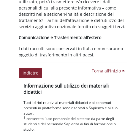
utilizzato, potrà trasmettere e/o ricevere i dati
personali di cui alla presente informativa – come
descritti nella sezione ‘Finalità e descrizione del
trattamento’ – ai fini dell’attivazione e dell’utilizzo del
servizio aggiuntivo opzionale fornito da soggetti terzi.
Comunicazione e Trasferimento all’estero
I dati raccolti sono conservati in Italia e non saranno
oggetto di trasferimento in altri paesi.
Torna all'inizio
Indietro
Blocchi
Salta Informazione sull'utilizzo dei materiali didattici
Informazione sull'utilizzo dei materiali
didattici
Tutti i diritti relativi ai materiali didattici e ai contenuti
presenti in piattaforma sono riservati a Sapienza e ai suoi
autori.
È consentito l'uso personale dello stesso da parte degli
studenti e del personale Sapienza ai fini di formazione o
studio.