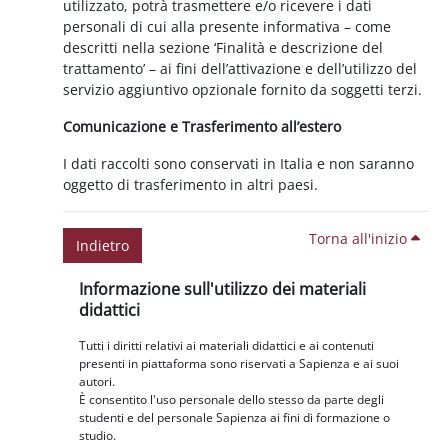
utilizzato, potrà trasmettere e/o ricevere i dati
personali di cui alla presente informativa – come
descritti nella sezione ‘Finalità e descrizione del
trattamento’ – ai fini dell’attivazione e dell’utilizzo del
servizio aggiuntivo opzionale fornito da soggetti terzi.
Comunicazione e Trasferimento all’estero
I dati raccolti sono conservati in Italia e non saranno
oggetto di trasferimento in altri paesi.
Torna all'inizio
Indietro
Blocchi
Salta Informazione sull'utilizzo dei materiali didattici
Informazione sull'utilizzo dei materiali
didattici
Tutti i diritti relativi ai materiali didattici e ai contenuti
presenti in piattaforma sono riservati a Sapienza e ai suoi
autori.
È consentito l'uso personale dello stesso da parte degli
studenti e del personale Sapienza ai fini di formazione o
studio.